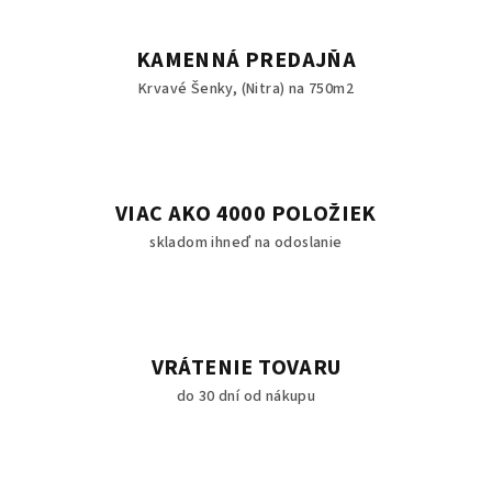
k
y
KAMENNÁ PREDAJŇA
v
Krvavé Šenky, (Nitra) na 750m2
ý
p
i
s
u
VIAC AKO 4000 POLOŽIEK
skladom ihneď na odoslanie
VRÁTENIE TOVARU
do 30 dní od nákupu