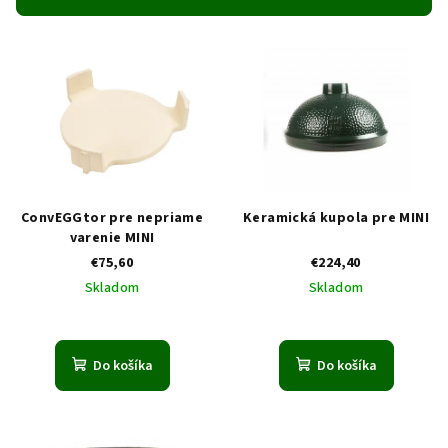
p
V
r
ý
o
p
d
i
u
s
k
p
t
r
o
ConvEGGtor pre nepriame
Keramická kupola pre MINI
o
v
varenie MINI
€75,60
€224,40
d
Skladom
Skladom
u
k
t
Do košíka
Do košíka
o
v