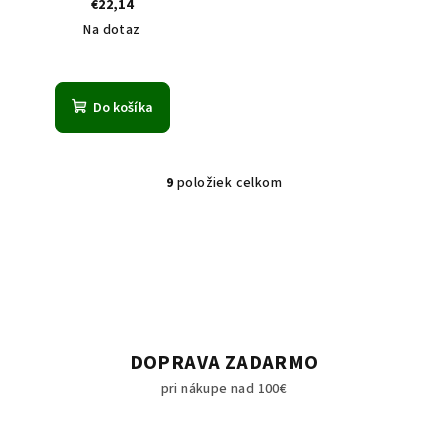
€22,14
Na dotaz
Do košíka
9
položiek celkom
O
v
l
á
d
a
c
i
DOPRAVA ZADARMO
e
pri nákupe nad 100€
p
r
v