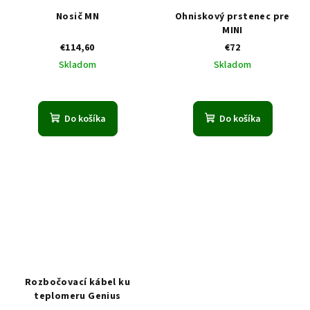
Nosič MN
Ohniskový prstenec pre
MINI
€114,60
€72
Skladom
Skladom
Do košíka
Do košíka
Rozbočovací kábel ku
teplomeru Genius