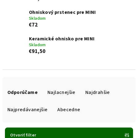
Ohniskový prstenec pre MINI
Skladom
€72
Keramické ohnisko pre MINI
Skladom
€91,50
R
a
Odporúčame
Najlacnejšie
Najdrahšie
d
e
Najpredávanejšie
Abecedne
n
i
e
Otvoriť filter