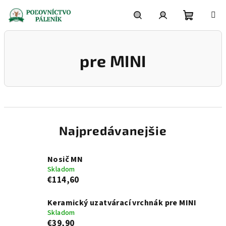
Prejsť
na
obsah
Nákupn
Hľadať
Prihlásenie
pre MINI
košík
Najpredávanejšie
Nosič MN
Skladom
€114,60
Keramický uzatvárací vrchnák pre MINI
Skladom
€39,90