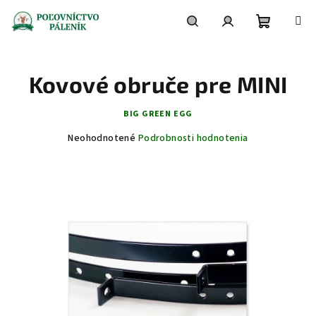
Prejsť
na
obsah
Nákupn
Hľadať
Prihlásenie
Kovové obruče pre MINI
košík
BIG GREEN EGG
Priemerné
Neohodnotené
Podrobnosti hodnotenia
hodnotenie
produktu
je
0,0
z
5
hviezdičiek.