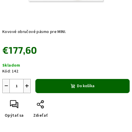
Kovové obručové pásmo pre MINI.
€177,60
Jednotková
Skladom
cena:
Kód:
142
−
+
Do košíka
Opýtať sa
Zdieľať