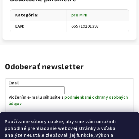
Kategória
:
pre MINI
EAN
:
665719201393
Odoberať newsletter
Email
Vložením e-mailu súhlasíte s
podmienkami ochrany osobných
údajov
Používame súbory cookie, aby sme vám umožnili
Prihlásiť sa
pohodlné prehliadanie webovej stránky a vďaka
analýze neustále zlepšovali jej funkcie, výkon a
Z