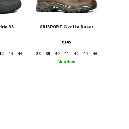
ria 33
GRISPORT Civetta Dakar
€145
42
44
46
36
38
43
39
45
40
47
41
37
42
44
46
36
43
45
m
Skladom