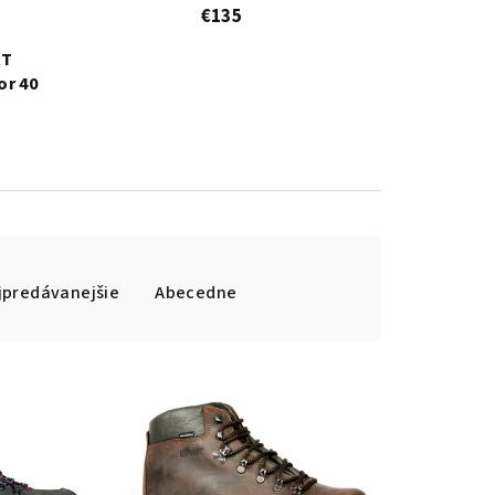
€135
RT
or 40
jpredávanejšie
Abecedne