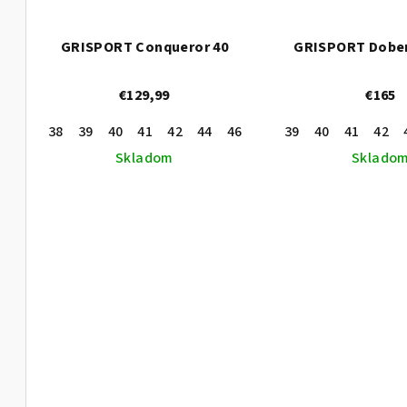
GRISPORT Conqueror 40
GRISPORT Dobe
€129,99
€165
38
39
40
41
42
44
46
43
39
45
40
47
41
37
42
Skladom
Sklado