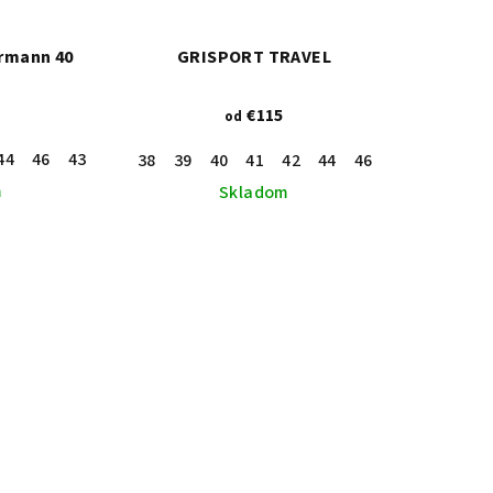
rmann 40
GRISPORT TRAVEL
€115
od
44
46
43
45
47
38
39
40
41
42
44
46
48
36
43
m
Skladom