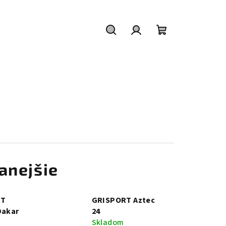
Hľadať
Prihlásenie
Nákupný
košík
anejšie
RT
GRISPORT Aztec
Dakar
24
Skladom