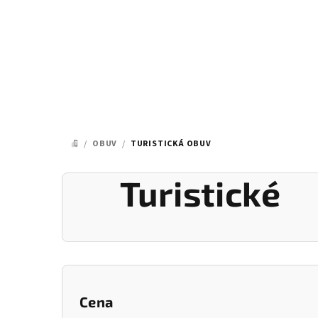
Prejsť
na
obsah
/
OBUV
/
TURISTICKÁ OBUV
DOMOV
Turistické
B
o
Cena