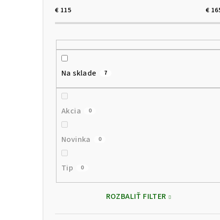
č
€
115
€
16
n
ý
p
Na sklade
7
a
n
Akcia
0
e
l
Novinka
0
Tip
0
ROZBALIŤ FILTER
Preskočiť