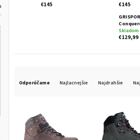
€145
€145
5
GRISPO
Conquer
Skladom
€129,99
R
Odporúčame
Najlacnejšie
Najdrahšie
Na
a
d
V
e
ý
n
p
i