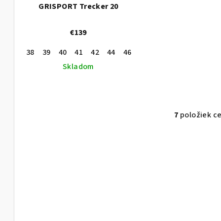
GRISPORT Trecker 20
€139
38
39
40
41
42
44
46
43
45
47
37
Skladom
7
položiek c
O
v
l
á
d
a
c
i