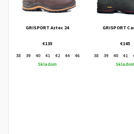
i
e
s
p
p
r
GRISPORT Aztec 24
GRISPORT Cad
r
o
€135
€145
o
d
38
39
40
41
42
44
46
36
38
43
39
45
40
47
41
37
d
u
Skladom
Sklado
u
k
k
t
t
o
o
v
v