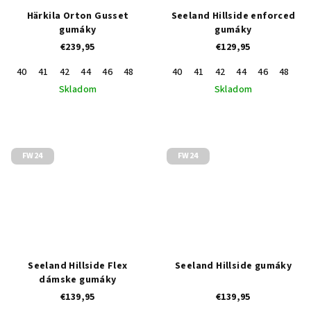
Härkila Orton Gusset
Seeland Hillside enforced
gumáky
gumáky
€239,95
€129,95
40
41
42
44
46
48
43
45
40
47
41
42
44
46
48
43
Skladom
Skladom
FW24
FW24
Seeland Hillside Flex
Seeland Hillside gumáky
dámske gumáky
€139,95
€139,95