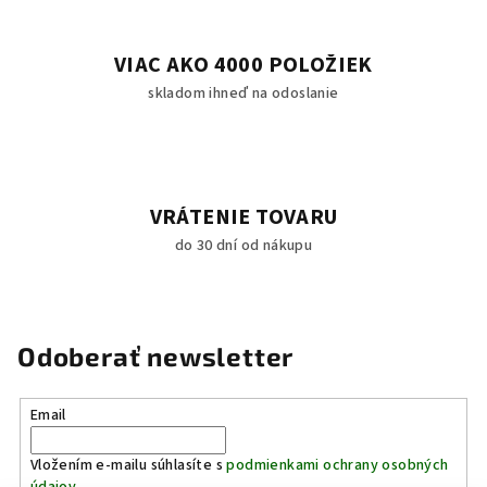
i
s
u
VIAC AKO 4000 POLOŽIEK
skladom ihneď na odoslanie
VRÁTENIE TOVARU
do 30 dní od nákupu
Odoberať newsletter
Email
Vložením e-mailu súhlasíte s
podmienkami ochrany osobných
údajov