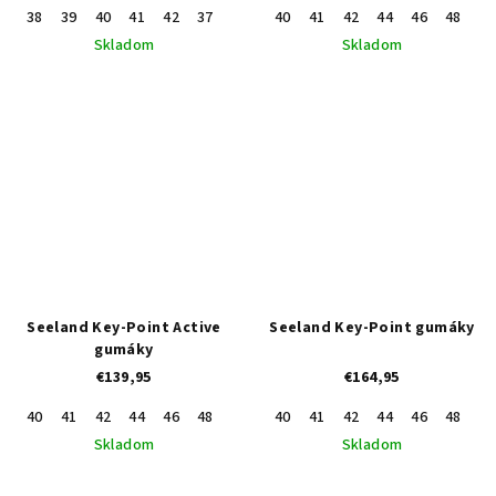
38
39
40
41
42
37
40
41
42
44
46
48
43
Skladom
Skladom
Seeland Key-Point Active
Seeland Key-Point gumáky
gumáky
€139,95
€164,95
40
41
42
44
46
48
43
45
40
47
41
42
44
46
48
43
Skladom
Skladom