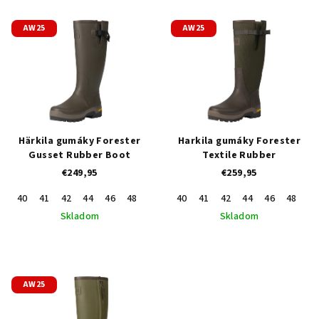
V
r
AW25
AW25
ý
o
p
d
i
u
s
k
p
t
r
o
Härkila gumáky Forester
Harkila gumáky Forester
o
v
Gusset Rubber Boot
Textile Rubber
€249,95
€259,95
d
u
40
41
42
44
46
48
43
45
40
47
41
42
44
46
48
43
k
Skladom
Skladom
t
Priemerné
o
hodnotenie
produktu
v
je
AW25
3,0
z