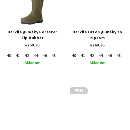
5
hviezdičiek.
Härkila gumáky Forester
Härkila Orton gumáky so
Zip Rubber
zipsom
€259,95
€269,95
40
41
42
44
46
48
43
45
40
47
41
42
44
46
48
43
Skladom
Skladom
FW24