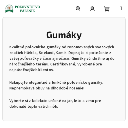
Prejsť
na
obsah
Nákupn
Hľadať
Prihlásenie
Gumáky
košík
Kvalitné poľovnícke gumáky od renomovaných svetových
značiek Härkila, Seeland, Kamik. Doprajte si potešenie z
vašej poľovačky v čase aj nečase. Gumáky sú ideálne aj do
náročnejšieho terénu. Certifikované, vyrobené pre
najnáročnejších klientov.
Nakupujte elegantné a funkčné poľovnícke gumáky.
Nepremokavá obuv na dlhodobé nosenie!
Vyberte si z kolekcie určené na jar, leto a zimu pre
dokonalé teplo vašich nôh.