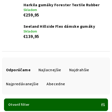
Harkila gumáky Forester Textile Rubber
Skladom
€259,95
Seeland Hillside Flex dámske gumáky
Skladom
€139,95
R
a
Odporúčame
Najlacnejšie
Najdrahšie
d
e
Najpredávanejšie
Abecedne
n
i
e
Otvoriť filter
p