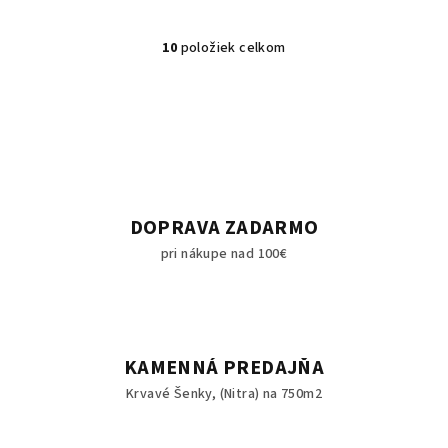
10
položiek celkom
O
v
l
á
d
a
c
i
DOPRAVA ZADARMO
e
pri nákupe nad 100€
p
r
v
k
y
KAMENNÁ PREDAJŇA
v
Krvavé Šenky, (Nitra) na 750m2
ý
p