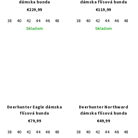
dámska bunda
dámska flísová bunda
€229,99
€119,99
38
40
42
44
46
48
36
38
40
42
44
46
48
36
Skladom
Skladom
Deerhunter Eagle dámska
Deerhunter Northward
flísová bunda
dámska flísová bunda
€79,99
€49,99
38
40
42
44
46
48
36
38
40
42
44
46
48
36