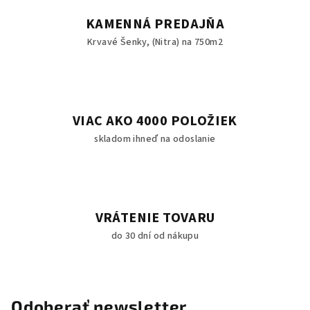
p
KAMENNÁ PREDAJŇA
i
Krvavé Šenky, (Nitra) na 750m2
s
u
VIAC AKO 4000 POLOŽIEK
skladom ihneď na odoslanie
VRÁTENIE TOVARU
do 30 dní od nákupu
Odoberať newsletter