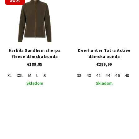
AW25
Härkila Sandhem sherpa
Deerhunter Tatra Active
fleece dámska bunda
dámska bunda
€189,95
€299,99
XL
XXL
M
L
S
38
40
42
44
46
48
36
Skladom
Skladom