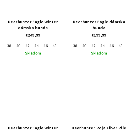
Deerhunter Eagle Winter
Deerhunter Eagle dámska
dámska bunda
bunda
€249,99
€199,99
38
40
42
44
46
48
36
38
40
42
44
46
48
36
Skladom
Skladom
Deerhunter Eagle Winter
Deerhunter Roja Fiber Pile