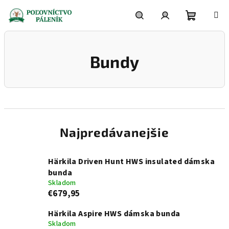
Prejsť
na
obsah
Nákupn
Hľadať
Prihlásenie
Bundy
košík
Najpredávanejšie
Härkila Driven Hunt HWS insulated dámska
bunda
Skladom
€679,95
Härkila Aspire HWS dámska bunda
Skladom