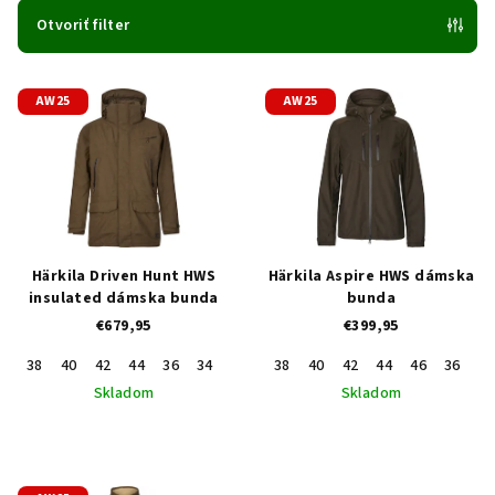
e
Otvoriť filter
p
V
r
AW25
AW25
ý
o
p
d
i
u
s
k
p
t
r
o
Härkila Driven Hunt HWS
Härkila Aspire HWS dámska
o
v
insulated dámska bunda
bunda
€679,95
€399,95
d
u
38
40
42
44
36
34
38
40
42
44
46
36
34
k
Skladom
Skladom
t
o
v