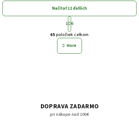
Načítať 12 ďalších
S
1
6
t
O
r
65
položiek celkom
á
v
n
l
Hore
k
á
o
d
v
a
a
n
c
i
i
e
e
p
r
DOPRAVA ZADARMO
v
pri nákupe nad 100€
k
y
v
ý