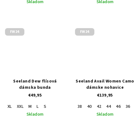
Skladom
Skladom
FW24
FW24
Seeland Dew flísová
Seeland Avail Women Camo
dámska bunda
dámske nohavice
€49,95
€139,95
XL
XXL
M
L
S
38
40
42
44
46
36
34
Skladom
Skladom