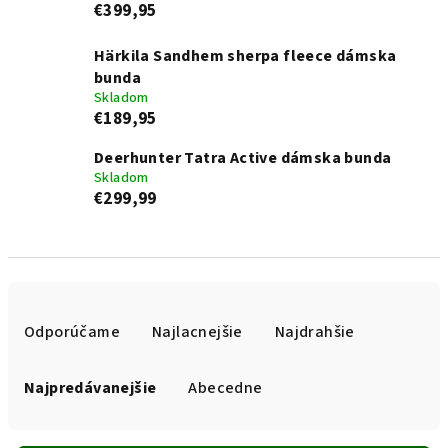
€399,95
Härkila Sandhem sherpa fleece dámska
bunda
Skladom
€189,95
Deerhunter Tatra Active dámska bunda
Skladom
€299,99
R
a
Odporúčame
Najlacnejšie
Najdrahšie
d
e
Najpredávanejšie
Abecedne
n
i