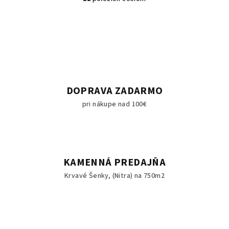
O
v
l
á
d
a
c
i
DOPRAVA ZADARMO
e
pri nákupe nad 100€
p
r
v
k
y
KAMENNÁ PREDAJŇA
v
Krvavé Šenky, (Nitra) na 750m2
ý
p
i
s
u