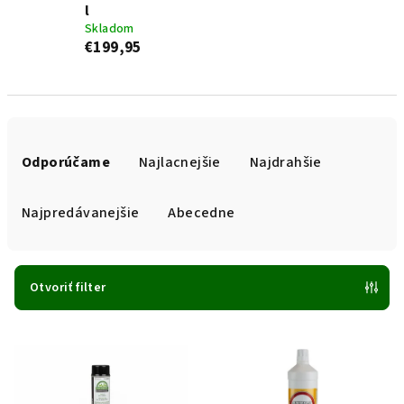
l
Skladom
€199,95
R
a
Odporúčame
Najlacnejšie
Najdrahšie
d
e
Najpredávanejšie
Abecedne
n
i
e
Otvoriť filter
p
V
r
ý
o
p
d