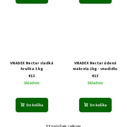
VNADEX Nectar sladká
VNADEX Nectar údená
hruška 1 kg
makrela 1kg - vnadidlo
€13
€13
Skladom
Skladom
Do košíka
Do košíka
12
položiek celkom