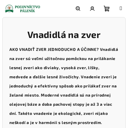
Prejsť
na
obsah
Nákupn
Hľadať
Prihlásenie
Vnadidlá na zver
košík
AKO VNADIŤ ZVER JEDNODUCHO A ÚČINNE? Vnadidlá
na zver sú veľmi užitočnou pomôckou na prilákanie
lesnej zveri ako diviaky, vysoká zver, líšky,
medvede a ďalšie lesné živočíchy. Vnadenie zveri je
jednoduchý a efektívny spôsob ako prilákať zver na
želané miesto. Moderné vnadidlá sú na prírodnej
olejovej báze a doba pachovej stopy je až 3 a viac
dní. Takéto vnadenie je ekologické, zveri nijako
neškodí a je v harmónii s lesným prostredím.