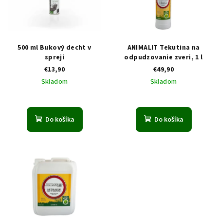
i
u
s
k
p
t
r
o
500 ml Bukový decht v
ANIMALIT Tekutina na
o
v
spreji
odpudzovanie zveri, 1 l
€13,90
€49,90
d
Skladom
Skladom
u
k
t
Do košíka
Do košíka
o
v