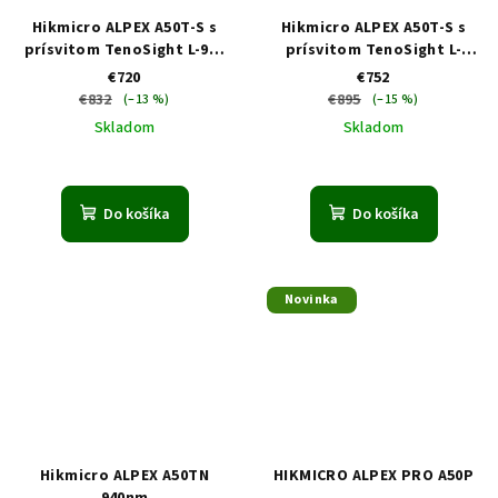
Hikmicro ALPEX A50T-S s
Hikmicro ALPEX A50T-S s
prísvitom TenoSight L-940
prísvitom TenoSight L-
Laser
DUAL 940 + 850 nm Laser
€720
€752
€832
€895
(–13 %)
(–15 %)
Skladom
Skladom
Priemerné
hodnotenie
produktu
Do košíka
Do košíka
je
1,0
z
5
Novinka
hviezdičiek.
Hikmicro ALPEX A50TN
HIKMICRO ALPEX PRO A50P