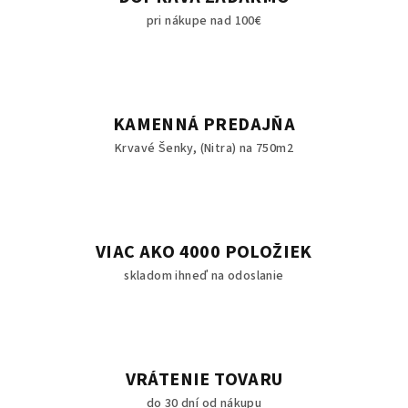
v
pri nákupe nad 100€
k
y
v
ý
p
KAMENNÁ PREDAJŇA
i
Krvavé Šenky, (Nitra) na 750m2
s
u
VIAC AKO 4000 POLOŽIEK
skladom ihneď na odoslanie
VRÁTENIE TOVARU
do 30 dní od nákupu