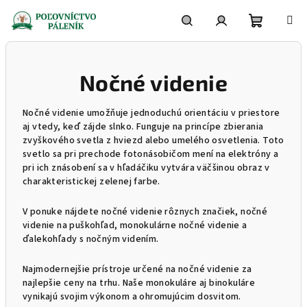
Prejsť
na
obsah
Nákupn
Hľadať
Prihlásenie
Nočné videnie
košík
Nočné videnie umožňuje jednoduchú orientáciu v priestore
aj vtedy, keď zájde slnko. Funguje na princípe zbierania
zvyškového svetla z hviezd alebo umelého osvetlenia. Toto
svetlo sa pri prechode fotonásobičom mení na elektróny a
pri ich znásobení sa v hľadáčiku vytvára väčšinou obraz v
charakteristickej zelenej farbe.
V ponuke nájdete nočné videnie rôznych značiek, nočné
videnie na puškohľad, monokulárne nočné videnie a
ďalekohľady s nočným videním.
Najmodernejšie prístroje určené na nočné videnie za
najlepšie ceny na trhu. Naše monokuláre aj binokuláre
vynikajú svojim výkonom a ohromujúcim dosvitom.