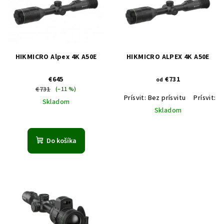
i
u
s
k
p
t
r
o
HIKMICRO Alpex 4K A50E
HIKMICRO ALPEX 4K A50E
o
v
€645
€731
d
od
€731
(–11 %)
u
Prísvit: Bez prísvitu
Prísvit: 
Skladom
k
Skladom
t
o
Do košíka
v