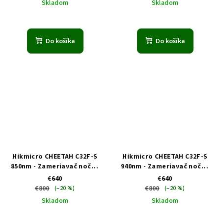
Skladom
Skladom
Priemerné
hodnotenie
produktu
Do košíka
Do košíka
je
1,3
z
5
hviezdičiek.
Hikmicro CHEETAH C32F-S
Hikmicro CHEETAH C32F-S
850nm - Zameriavač nočné
940nm - Zameriavač nočné
videnie
videnie
€640
€640
€800
€800
(–20 %)
(–20 %)
Skladom
Skladom