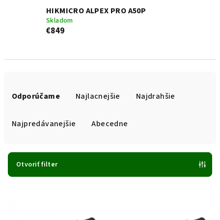
HIKMICRO ALPEX PRO A50P
Skladom
€849
R
a
Odporúčame
Najlacnejšie
Najdrahšie
d
e
Najpredávanejšie
Abecedne
n
i
e
Otvoriť filter
p
V
r
ý
o
p
d