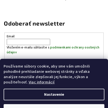
Odoberať newsletter
Email
Vložením e-mailu súhlasíte s
podmienkami ochrany osobných
údajov
Používame súbory cookie, aby sme vám umožnili
Prihlásiť sa
pohodlné prehliadanie webovej stránky a vďaka
analýze neustále zlepšovali jej funkcie, výkon a
Z
použiteľnosť.
Viac informácií
Kinostrelnica Páleník
KiWWWi.sk
á
p
Nastavenie
ä
t
Copyright 2026
Poľovníctvo Páleník
. Všetky práva vyhradené.