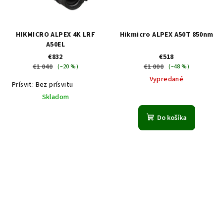
HIKMICRO ALPEX 4K LRF
Hikmicro ALPEX A50T 850nm
A50EL
€832
€518
€1 040
€1 000
(–20 %)
(–48 %)
Vypredané
Prísvit: Bez prísvitu
Skladom
Do košíka