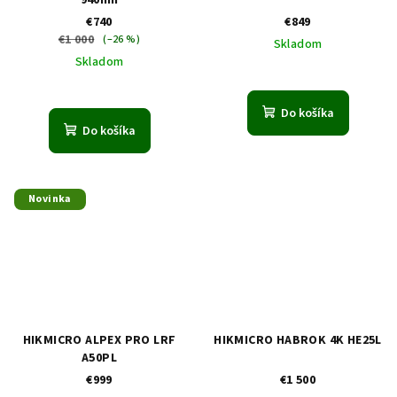
940nm
€740
€849
€1 000
(–26 %)
Skladom
Skladom
Do košíka
Do košíka
Novinka
HIKMICRO ALPEX PRO LRF
HIKMICRO HABROK 4K HE25L
A50PL
€999
€1 500