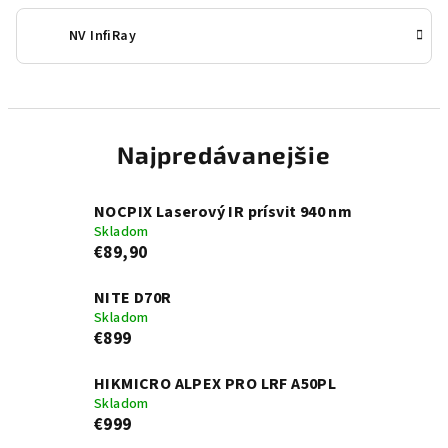
NV InfiRay
Najpredávanejšie
NOCPIX Laserový IR prísvit 940 nm
Skladom
€89,90
NITE D70R
Skladom
€899
HIKMICRO ALPEX PRO LRF A50PL
Skladom
€999