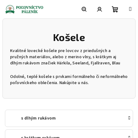
Prejsť
na
obsah
Nákupn
Hľadať
Prihlásenie
Košele
košík
Kvalitné lovecké košele pre lovcov z priedušných a
pružných materiálov, alebo z merino vlny, s krátkym aj
dlhým rukávom značiek Härkila, Seeland, Fjallraven, Blau
Odolné, teplé košele s prvkami formálneho či neformálneho
poľovníckeho oblečenia. Nakúpite u nás.
s dlhým rukávom