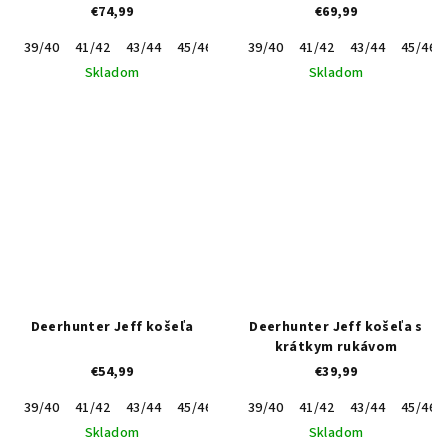
€74,99
€69,99
39/40
41/42
43/44
45/46
47/48
39/40
41/42
43/44
45/46
Skladom
Skladom
Deerhunter Jeff košeľa
Deerhunter Jeff košeľa s
krátkym rukávom
€54,99
€39,99
39/40
41/42
43/44
45/46
47/48
39/40
37/38
41/42
49/50
43/44
45/46
Skladom
Skladom