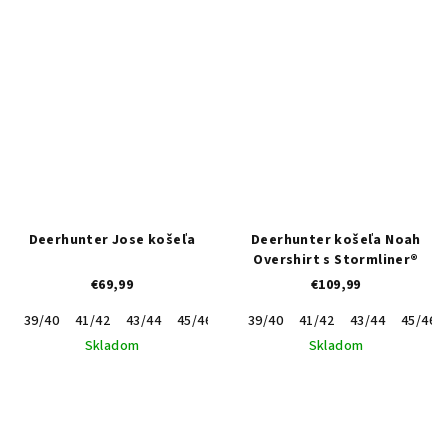
Deerhunter Jose košeľa
Deerhunter košeľa Noah
Overshirt s Stormliner®
€69,99
€109,99
39/40
41/42
43/44
45/46
47/48
39/40
41/42
43/44
45/46
Skladom
Skladom