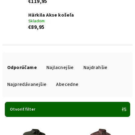
€119,95
Härkila Akse košeľa
Skladom
€89,95
R
a
Odporúčame
Najlacnejšie
Najdrahšie
d
e
Najpredávanejšie
Abecedne
n
i
e
Otvoriť filter
p
V
r
ý
o