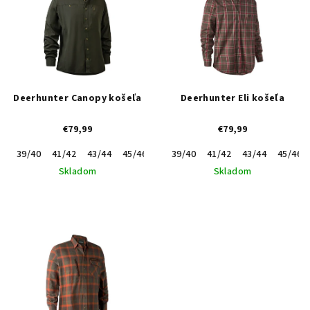
p
d
i
u
s
k
p
t
r
o
Deerhunter Canopy košeľa
Deerhunter Eli košeľa
o
v
€79,99
€79,99
d
u
39/40
41/42
43/44
45/46
47/48
39/40
49/50
41/42
43/44
45/46
k
Skladom
Skladom
t
o
v