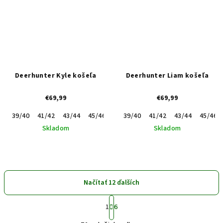
Deerhunter Kyle košeľa
Deerhunter Liam košeľa
€69,99
€69,99
39/40
41/42
43/44
45/46
47/48
39/40
41/42
43/44
45/46
Skladom
Skladom
Načítať 12 ďalších
S
1
6
t
O
r