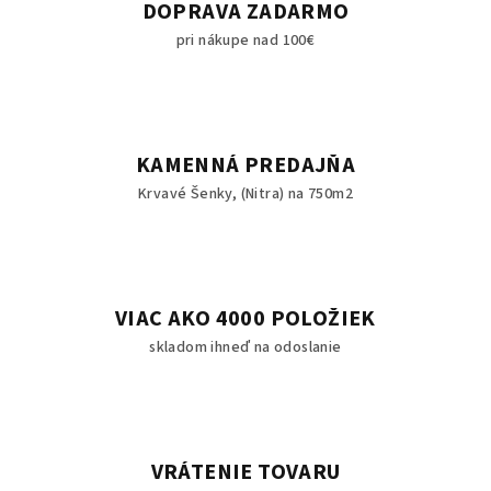
i
DOPRAVA ZADARMO
e
pri nákupe nad 100€
p
r
v
k
y
KAMENNÁ PREDAJŇA
v
Krvavé Šenky, (Nitra) na 750m2
ý
p
i
s
u
VIAC AKO 4000 POLOŽIEK
skladom ihneď na odoslanie
VRÁTENIE TOVARU