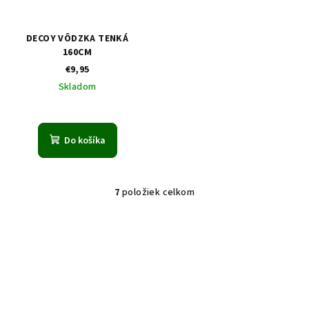
DECOY VÔDZKA TENKÁ
160CM
€9,95
Skladom
Do košíka
7
položiek celkom
O
v
l
á
d
a
c