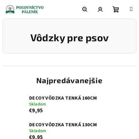
Prejsť
na
obsah
Nákupn
Hľadať
Prihlásenie
Vôdzky pre psov
košík
Najpredávanejšie
DECOY VÔDZKA TENKÁ 160CM
Skladom
€9,95
DECOY VÔDZKA TENKÁ 130CM
Skladom
€9,95