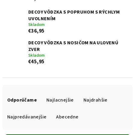
DECOY VÔDZKA S POPRUHOM S RÝCHLYM
UVOLNENÍM
Skladom
€36,95
DECOY VÔDZKA S NOSIČOM NA ULOVENÚ
ZVER
Skladom
€45,95
R
a
Odporúčame
Najlacnejšie
Najdrahšie
d
e
Najpredávanejšie
Abecedne
n
i