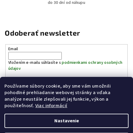
do 30 dní od nákupu
Odoberať newsletter
Email
Vložením e-mailu súhlasíte s
podmienkami ochrany osobných
údajov
Používame súbory cookie, aby sme vám umožnili
Prihlásiť sa
pohodlné prehliadanie webovej stránky a vďaka
analýze neustále zlepšovali jej funkcie, výkon a
Z
použiteľnosť.
Viac informácií
Kinostrelnica Páleník
KiWWWi.sk
á
p
Nastavenie
ä