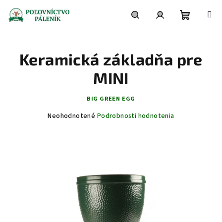
Prejsť
na
obsah
Nákupn
Hľadať
Prihlásenie
Keramická základňa pre
košík
MINI
BIG GREEN EGG
Priemerné
Neohodnotené
Podrobnosti hodnotenia
hodnotenie
produktu
je
0,0
z
5
hviezdičiek.