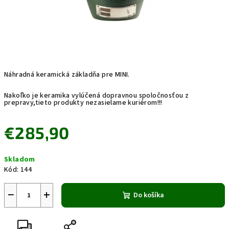
Náhradná keramická základňa pre MINI.
Nakoľko je keramika vylúčená dopravnou spoločnosťou z
prepravy,tieto produkty nezasielame kuriérom!!!
€285,90
Jednotková
Skladom
cena:
Kód:
144
−
+
Do košíka