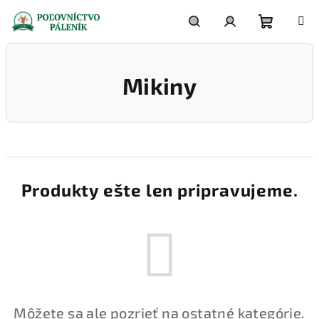
Prejsť
na
obsah
Nákupn
Hľadať
Prihlásenie
Mikiny
košík
Produkty ešte len pripravujeme.
Môžete sa ale pozrieť na ostatné kategórie.