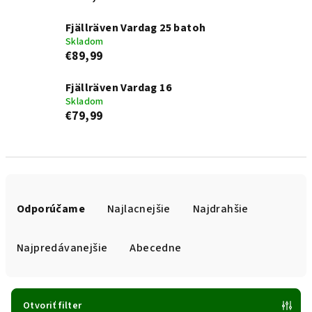
Fjällräven Vardag 25 batoh
Skladom
€89,99
Fjällräven Vardag 16
Skladom
€79,99
R
a
Odporúčame
Najlacnejšie
Najdrahšie
d
e
Najpredávanejšie
Abecedne
n
i
e
Otvoriť filter