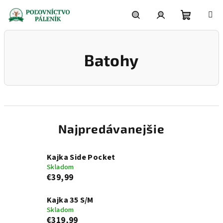
Prejsť
na
obsah
Nákupn
Hľadať
Prihlásenie
Batohy
košík
Najpredávanejšie
Kajka Side Pocket
Skladom
€39,99
Kajka 35 S/M
Skladom
€319,99