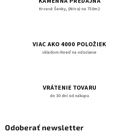
KAMENNÁ PREDAJŇA
i
Krvavé Šenky, (Nitra) na 750m2
s
u
VIAC AKO 4000 POLOŽIEK
skladom ihneď na odoslanie
VRÁTENIE TOVARU
do 30 dní od nákupu
Odoberať newsletter