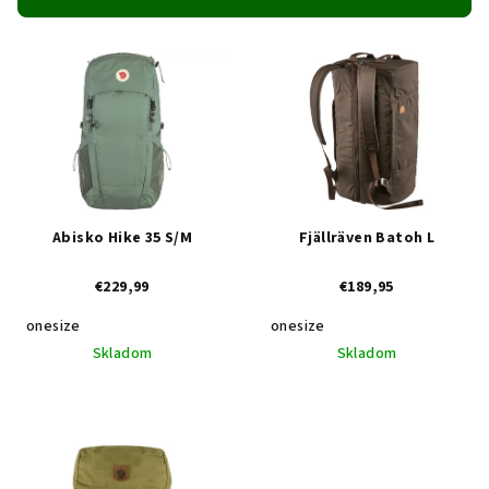
p
V
r
ý
o
p
d
i
u
s
k
p
t
r
o
Abisko Hike 35 S/M
Fjällräven Batoh L
o
v
€229,99
€189,95
d
u
onesize
onesize
k
Skladom
Skladom
t
o
v