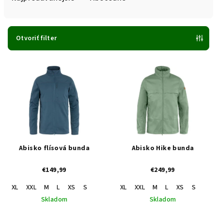
n
i
e
Otvoriť filter
p
V
r
ý
o
p
d
i
u
s
k
p
t
r
o
Abisko flísová bunda
Abisko Hike bunda
o
v
€149,99
€249,99
d
u
XL
XXL
M
L
XS
S
XL
XXL
M
L
XS
S
k
Skladom
Skladom
t