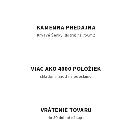
y
v
ý
p
KAMENNÁ PREDAJŇA
i
Krvavé Šenky, (Nitra) na 750m2
s
u
VIAC AKO 4000 POLOŽIEK
skladom ihneď na odoslanie
VRÁTENIE TOVARU
do 30 dní od nákupu