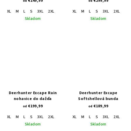
€149,99
€299,99
od
od
XL
M
L
S
3XL
2XL
XL
M
L
S
3XL
2XL
Skladom
Skladom
Deerhunter Excape Rain
Deerhunter Excape
nohavice do dažďa
Softshellová bunda
€199,99
€189,99
od
od
XL
M
L
S
3XL
2XL
XL
M
L
S
3XL
2XL
Skladom
Skladom