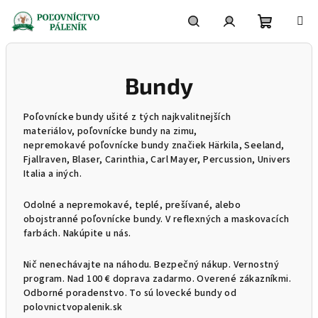
Prejsť
na
obsah
Nákupn
Hľadať
Prihlásenie
Bundy
košík
Poľovnícke bundy ušité z tých najkvalitnejších
materiálov, poľovnícke bundy na zimu,
nepremokavé poľovnícke bundy značiek Härkila, Seeland,
Fjallraven, Blaser, Carinthia, Carl Mayer, Percussion, Univers
Italia a iných.
Odolné a nepremokavé, teplé, prešívané, alebo
obojstranné poľovnícke bundy. V reflexných a maskovacích
farbách. Nakúpite u nás.
Nič nenechávajte na náhodu. Bezpečný nákup. Vernostný
program. Nad 100 € doprava zadarmo. Overené zákazníkmi.
Odborné poradenstvo. To sú lovecké bundy od
polovnictvopalenik.sk