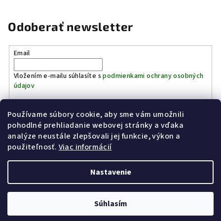
Odoberať newsletter
Email
Vložením e-mailu súhlasíte s
podmienkami ochrany osobných
údajov
Používame súbory cookie, aby sme vám umožnili
Prihlásiť sa
pohodlné prehliadanie webovej stránky a vďaka
analýze neustále zlepšovali jej funkcie, výkon a
Z
použiteľnosť.
Viac informácií
Kinostrelnica Páleník
KiWWWi.sk
á
p
Nastavenie
ä
t
Copyright 2026
Poľovníctvo Páleník
. Všetky práva vyhradené.
Súhlasím
i
Vytvoril Shoptet