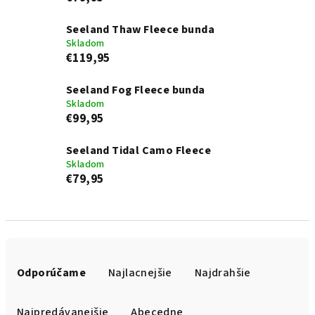
Seeland Thaw Fleece bunda
Skladom
€119,95
Seeland Fog Fleece bunda
Skladom
€99,95
Seeland Tidal Camo Fleece
Skladom
€79,95
R
a
Odporúčame
Najlacnejšie
Najdrahšie
d
e
Najpredávanejšie
Abecedne