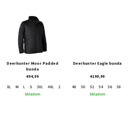
o
v
Deerhunter Moor Padded
Deerhunter Eagle bunda
bunda
€94,99
€199,99
XL
M
L
S
3XL
4XL
2XL
5XL
48
50
52
54
56
58
60
Skladom
Skladom