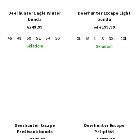
Deerhunter Eagle Winter
Deerhunter Excape Light
bunda
bunda
€249,99
€199,99
od
46
48
50
52
54
56
62
64
XL
M
L
S
3XL
2XL
Skladom
Skladom
Deerhunter Excape
Deerhunter Excape
Prešívaná bunda
Pršiplášť