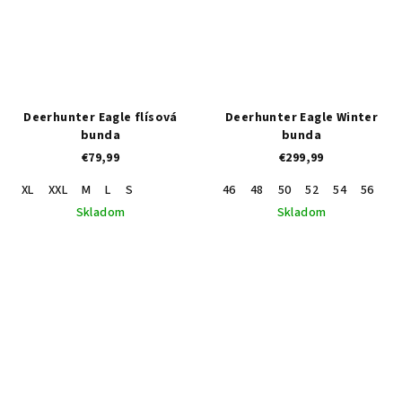
Deerhunter Eagle flísová
Deerhunter Eagle Winter
bunda
bunda
€79,99
€299,99
XL
XXL
M
L
S
46
48
50
52
54
56
60
Skladom
Skladom