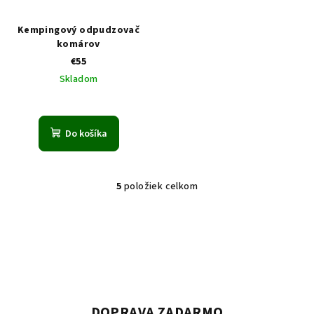
Kempingový odpudzovač
komárov
€55
Skladom
Do košíka
5
položiek celkom
O
v
l
á
d
a
c
i
DOPRAVA ZADARMO