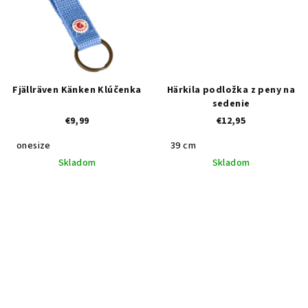
Fjällräven Känken Klúčenka
Härkila podložka z peny na
sedenie
€9,99
€12,95
onesize
39 cm
Skladom
Skladom