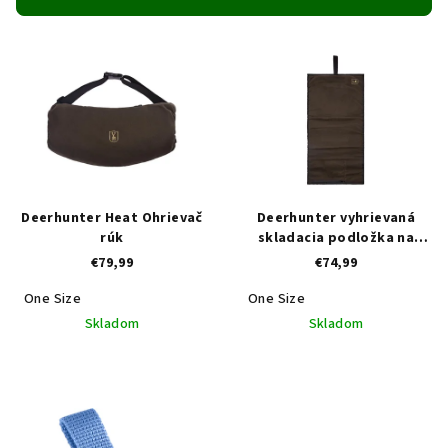
p
V
r
ý
o
p
d
i
u
s
k
p
t
r
o
Deerhunter Heat Ohrievač
Deerhunter vyhrievaná
o
v
rúk
skladacia podložka na
sedenie
€79,99
€74,99
d
u
One Size
One Size
k
Skladom
Skladom
t
o
v