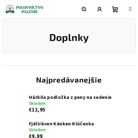
Prejsť
na
obsah
Nákupn
Hľadať
Prihlásenie
Doplnky
košík
Najpredávanejšie
Härkila podložka z peny na sedenie
Skladom
€12,95
Fjällräven Känken Klúčenka
Skladom
€9,99