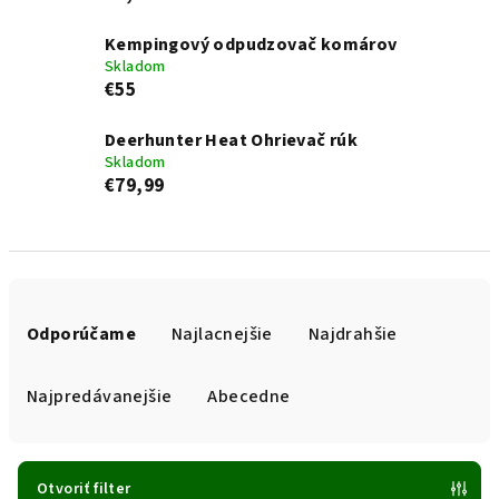
Kempingový odpudzovač komárov
Skladom
€55
Deerhunter Heat Ohrievač rúk
Skladom
€79,99
R
a
Odporúčame
Najlacnejšie
Najdrahšie
d
e
Najpredávanejšie
Abecedne
n
i
e
Otvoriť filter