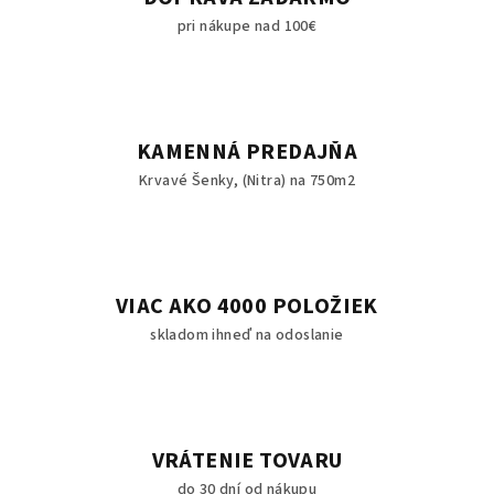
e
pri nákupe nad 100€
p
r
v
k
y
KAMENNÁ PREDAJŇA
v
Krvavé Šenky, (Nitra) na 750m2
ý
p
i
s
u
VIAC AKO 4000 POLOŽIEK
skladom ihneď na odoslanie
VRÁTENIE TOVARU
do 30 dní od nákupu