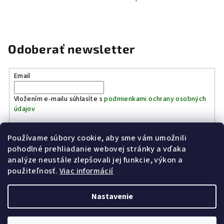
Odoberať newsletter
Email
Vložením e-mailu súhlasíte s
podmienkami ochrany osobných
údajov
Používame súbory cookie, aby sme vám umožnili
Prihlásiť sa
pohodlné prehliadanie webovej stránky a vďaka
analýze neustále zlepšovali jej funkcie, výkon a
Z
použiteľnosť.
Viac informácií
Kinostrelnica Páleník
KiWWWi.sk
á
p
Nastavenie
ä
t
Copyright 2026
Poľovníctvo Páleník
. Všetky práva vyhradené.