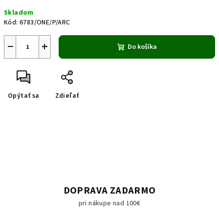
Jednotková
Skladom
cena:
Kód:
6783/ONE/P/ARC
−
+
Do košíka
Opýtať sa
Zdieľať
DOPRAVA ZADARMO
pri nákupe nad 100€