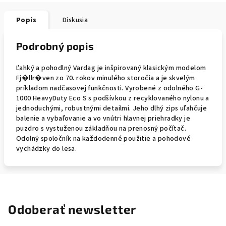
Popis
Diskusia
Podrobný popis
Ľahký a pohodlný Vardag je inšpirovaný klasickým modelom
Fj�llr�ven zo 70. rokov minulého storočia a je skvelým
príkladom nadčasovej funkčnosti. Vyrobené z odolného G-
1000 HeavyDuty Eco S s podšívkou z recyklovaného nylonu a
jednoduchými, robustnými detailmi. Jeho dlhý zips uľahčuje
balenie a vybaľovanie a vo vnútri hlavnej priehradky je
puzdro s vystuženou základňou na prenosný počítač.
Odolný spoločník na každodenné použitie a pohodové
vychádzky do lesa.
Odoberať newsletter