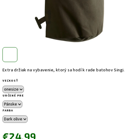
Extra držiak na vybavenie, ktorý sa hodí k rade batohov Singi.
VEĽKOSŤ
URČENÉ PRE
FARBA
€24,99