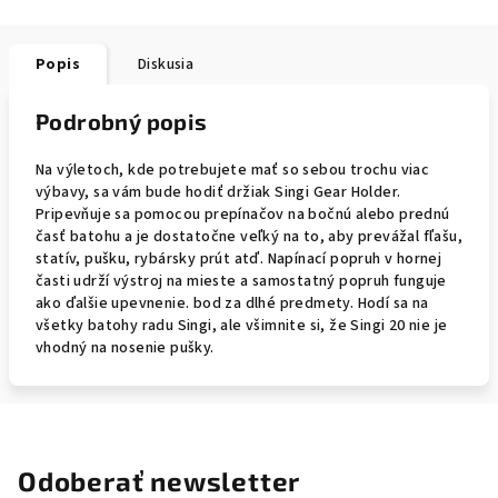
Popis
Diskusia
Podrobný popis
Na výletoch, kde potrebujete mať so sebou trochu viac
výbavy, sa vám bude hodiť držiak Singi Gear Holder.
Pripevňuje sa pomocou prepínačov na bočnú alebo prednú
časť batohu a je dostatočne veľký na to, aby prevážal fľašu,
statív, pušku, rybársky prút atď. Napínací popruh v hornej
časti udrží výstroj na mieste a samostatný popruh funguje
ako ďalšie upevnenie. bod za dlhé predmety. Hodí sa na
všetky batohy radu Singi, ale všimnite si, že Singi 20 nie je
vhodný na nosenie pušky.
Odoberať newsletter