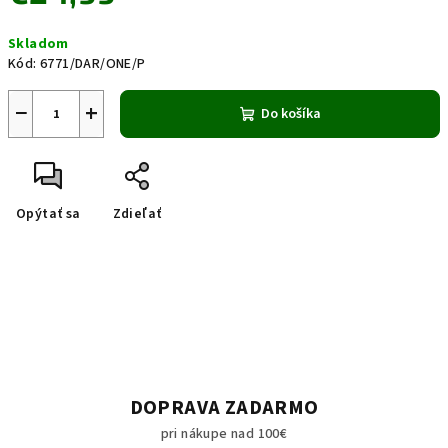
Jednotková
Skladom
cena:
Kód:
6771/DAR/ONE/P
−
+
Do košíka
Opýtať sa
Zdieľať
DOPRAVA ZADARMO
pri nákupe nad 100€