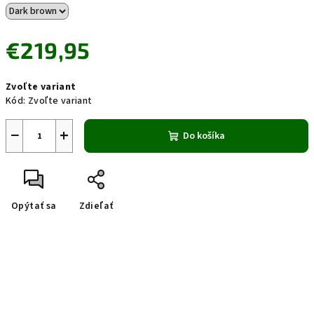
€219,95
Jednotková
Zvoľte variant
cena:
Kód:
Zvoľte variant
−
+
Do košíka
Opýtať sa
Zdieľať