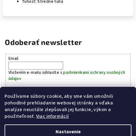
Tuhosť: Stredne tuhá
Odoberať newsletter
Email
Vložením e-mailu súhlasíte s
podmienkami ochrany osobných
údajov
Používame súbory cookie, aby sme vám umožnili
Prihlásiť sa
pohodlné prehliadanie webovej stránky a vďaka
analýze neustále zlepšovali jej funkcie, výkon a
Z
použiteľnosť.
Viac informácií
Kinostrelnica Páleník
KiWWWi.sk
á
p
Nastavenie