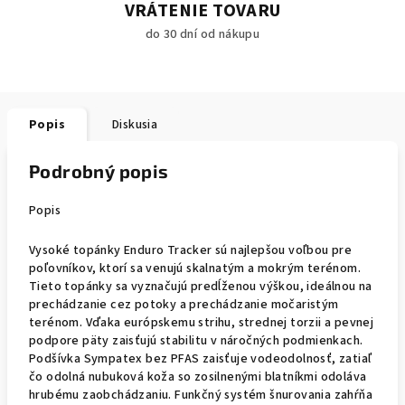
VRÁTENIE TOVARU
do 30 dní od nákupu
Popis
Diskusia
Podrobný popis
Popis
Vysoké topánky Enduro Tracker sú najlepšou voľbou pre
poľovníkov, ktorí sa venujú skalnatým a mokrým terénom.
Tieto topánky sa vyznačujú predĺženou výškou, ideálnou na
prechádzanie cez potoky a prechádzanie močaristým
terénom. Vďaka európskemu strihu, strednej torzii a pevnej
podpore päty zaisťujú stabilitu v náročných podmienkach.
Podšívka Sympatex bez PFAS zaisťuje vodeodolnosť, zatiaľ
čo odolná nubuková koža so zosilnenými blatníkmi odoláva
hrubému zaobchádzaniu. Funkčný systém šnurovania zahŕňa