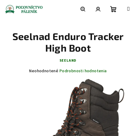
Prejsť
na
obsah
Nákupn
Hľadať
Prihlásenie
Seelnad Enduro Tracker
košík
High Boot
SEELAND
Priemerné
Neohodnotené
Podrobnosti hodnotenia
hodnotenie
produktu
je
0,0
z
5
hviezdičiek.