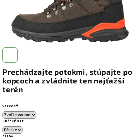
Prechádzajte potokmi, stúpajte po
kopcoch a zvládnite ten najťažší
terén
VEĽKOSŤ
URČENÉ PRE
FARBA