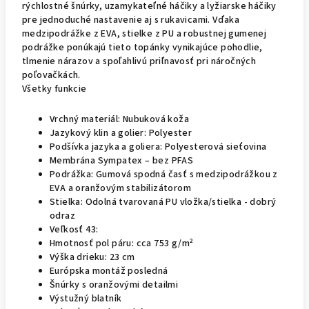
rýchlostné šnúrky, uzamykateľné háčiky a lyžiarske háčiky
pre jednoduché nastavenie aj s rukavicami. Vďaka
medzipodrážke z EVA, stielke z PU a robustnej gumenej
podrážke ponúkajú tieto topánky vynikajúce pohodlie,
tlmenie nárazov a spoľahlivú priľnavosť pri náročných
poľovačkách.
Všetky funkcie
Vrchný materiál: Nubuková koža
Jazykový klin a golier: Polyester
Podšívka jazyka a goliera: Polyesterová sieťovina
Membrána Sympatex – bez PFAS
Podrážka: Gumová spodná časť s medzipodrážkou z
EVA a oranžovým stabilizátorom
Stielka: Odolná tvarovaná PU vložka/stielka - dobrý
odraz
Veľkosť 43:
Hmotnosť pol páru: cca 753 g/m²
Výška drieku: 23 cm
Európska montáž posledná
Šnúrky s oranžovými detailmi
Výstužný blatník