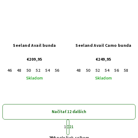
Seeland Avail bunda
Seeland Avail Camo bunda
€209,95
€249,95
46
48
50
52
54
56
58
60
48
62
50
64
52
54
56
58
60
Skladom
Skladom
Načítať 12 ďalších
S
1
21
t
O
r
250
položiek celkom