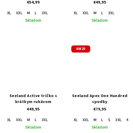
€54,99
€49,95
XL
XXL
M
L
3XL
XL
XXL
M
L
3XL
Skladom
Skladom
AW25
Seeland Active tričko s
Seeland Apex One Hundred
krátkym rukávom
spodky
€49,95
€79,95
XL
XXL
M
L
3XL
XL
XXL
M
L
S
3XL
4XL
Skladom
Skladom