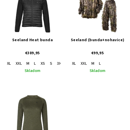
p
p
r
i
o
s
d
p
u
r
Seeland Heat bunda
Seeland (bunda+nohavice)
k
o
t
€389,95
€99,95
d
o
u
XL
XXL
M
L
XS
S
3XL
4XL
XL
XXL
M
L
v
k
Skladom
Skladom
t
o
v