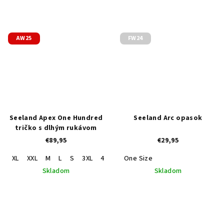
AW25
FW24
Seeland Apex One Hundred
Seeland Arc opasok
tričko s dlhým rukávom
€89,95
€29,95
XL
XXL
M
L
S
3XL
4XL
One Size
Skladom
Skladom