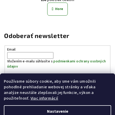
á
v
n
l
Hore
k
á
o
d
v
a
a
n
c
Odoberať newsletter
i
i
e
e
p
Email
r
v
Vložením e-mailu súhlasíte s
podmienkami ochrany osobných
údajov
k
y
v
Používame súbory cookie, aby sme vám umožnili
Prihlásiť sa
ý
pohodlné prehliadanie webovej stránky a vďaka
p
analýze neustále zlepšovali jej funkcie, výkon a
Z
i
použiteľnosť.
Viac informácií
Kinostrelnica Páleník
KiWWWi.sk
á
s
p
u
Nastavenie