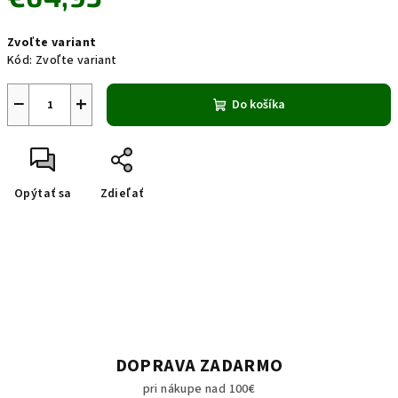
Jednotková
Zvoľte variant
cena:
Kód:
Zvoľte variant
−
+
Do košíka
Opýtať sa
Zdieľať
DOPRAVA ZADARMO
pri nákupe nad 100€