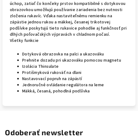
úchop, zatiaľ čo končeky prstov kompatibilné s dotykovou
obrazovkou umožňujú používanie zariadenia bez nutnosti
zloženia rukavíc. Vďaka nastaviteľnému remienku na
zápästie jednou rukou a mäkkej, česanej trikotovej
podšívke poskytujú tieto rukavice pohodlie aj funkčnosť pri
dlhých poľovačských výpravách v chladnom počasí.
Všetky funkcie
Dotyková obrazovka na palci a ukazováku
Prehnite dozadu pri ukazováku pomocou magnetu
Izolácia Thinsulate
Protišmyková rukoväť na dlani
Nastavovací popruh na zápästí
Jednoručné ovládanie regulátora na leme
Mäkká, česaná, pohodlná podšívka
Odoberať newsletter