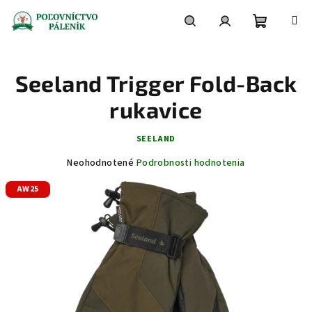
Prejsť
na
obsah
Nákupn
Hľadať
Prihlásenie
Seeland Trigger Fold-Back
košík
rukavice
SEELAND
Priemerné
Neohodnotené
Podrobnosti hodnotenia
hodnotenie
AW25
produktu
je
0,0
z
5
hviezdičiek.