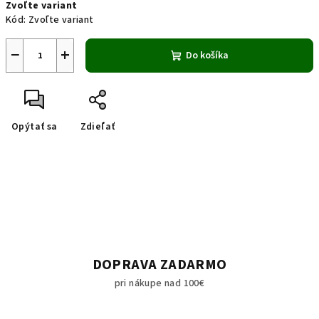
Zvoľte variant
cena:
Kód:
Zvoľte variant
−
+
Do košíka
Opýtať sa
Zdieľať
DOPRAVA ZADARMO
pri nákupe nad 100€