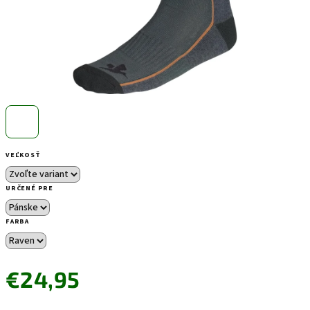
VEĽKOSŤ
URČENÉ PRE
FARBA
€24,95
Jednotková