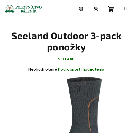
Prejsť
na
obsah
Nákupn
Hľadať
Prihlásenie
Seeland Outdoor 3-pack
košík
ponožky
SEELAND
Priemerné
Neohodnotené
Podrobnosti hodnotenia
hodnotenie
produktu
je
0,0
z
5
hviezdičiek.