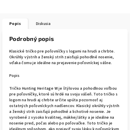
Popis
Diskusia
Podrobný popis
Klasické tričko pre poľovníčky s logami na hrudi a chrbte.
Okrúhly výstrih a ženský strih zaisťujú pohodlné nosenie,
vďaka čomu je ideálne na prejavenie poľovníckej vášne.
Popis
Tričko Hunting Heritage W je štýlovou a pohodlnou voľbou
pre poľovníčky, ktoré sú hrdé na svoju vášeň. Toto tričko s
logom na hrudi aj chrbte určite upúta pozornosť aj
ostatných poľovníckych nadšencov. Klasický okrúhly výstrih
a ženský strih zaisťujú pohodlné a lichotivé nosenie. Je
vyrobené z vysoko kvalitnej, mäkkej látky a je ideálne na
nosenie pred, počas alebo po poľovačke. Toto tričko je
ideálnym spôsobom, ako prejaviť svoju lásku k poľovníckym