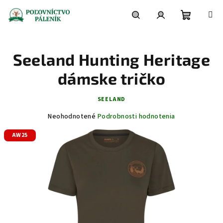
Prejsť
na
obsah
Nákupn
Hľadať
Prihlásenie
Seeland Hunting Heritage
košík
dámske tričko
SEELAND
Priemerné
Neohodnotené
Podrobnosti hodnotenia
hodnotenie
AW25
produktu
je
0,0
z
5
hviezdičiek.