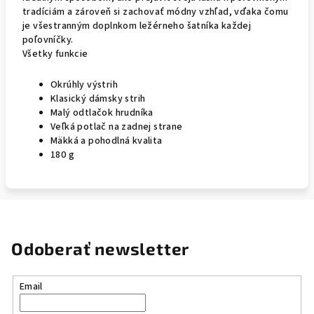
tradíciám a zároveň si zachovať módny vzhľad, vďaka čomu
je všestranným doplnkom ležérneho šatníka každej
poľovníčky.
Všetky funkcie
Okrúhly výstrih
Klasický dámsky strih
Malý odtlačok hrudníka
Veľká potlač na zadnej strane
Mäkká a pohodlná kvalita
180 g
Odoberať newsletter
Email