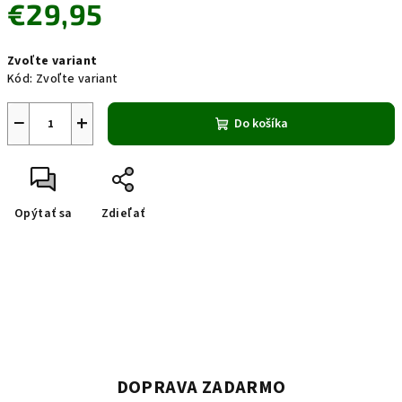
€29,95
Jednotková
Zvoľte variant
cena:
Kód:
Zvoľte variant
−
+
Do košíka
Opýtať sa
Zdieľať
DOPRAVA ZADARMO