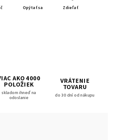
ač
Opýtať sa
Zdieľať
VIAC AKO 4000
VRÁTENIE
POLOŽIEK
TOVARU
skladom ihneď na
do 30 dní od nákupu
odoslanie