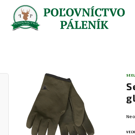
SEE
S
g
Pri
Neo
hod
pro
VEĽ