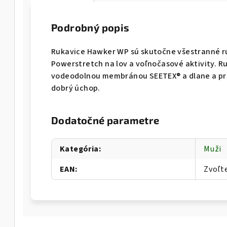
Podrobný popis
Rukavice Hawker WP sú skutočne všestranné r
Powerstretch na lov a voľnočasové aktivity. 
vodeodolnou membránou SEETEX® a dlane a prs
dobrý úchop.
Dodatočné parametre
Kategória
:
Muži
EAN
:
Zvoľt