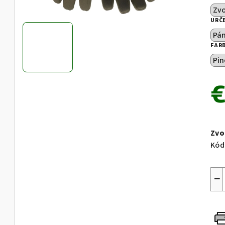
je
0,0
URČ
z
5
FAR
hvie
€
Jed
cen
Zvo
Kód
−