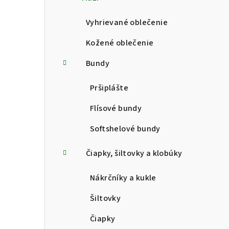
p
a
Vyhrievané oblečenie
n
Kožené oblečenie
e
Bundy
l
Pršiplášte
Flísové bundy
Softshelové bundy
Čiapky, šiltovky a klobúky
Nákrčníky a kukle
Šiltovky
Čiapky