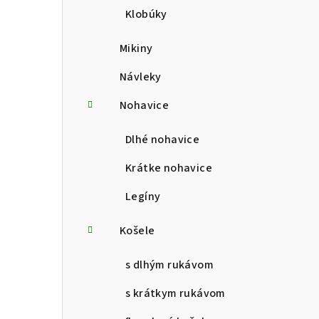
Klobúky
Mikiny
Návleky
Nohavice
Dlhé nohavice
Krátke nohavice
Legíny
Košele
s dlhým rukávom
s krátkym rukávom