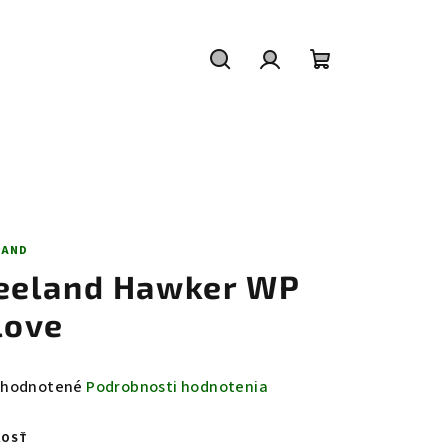
Hľadať
Prihlásenie
Nákupný
košík
LAND
eeland Hawker WP
love
emerné
hodnotené
Podrobnosti hodnotenia
notenie
duktu
KOSŤ