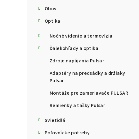
Obuv
Optika
Nočné videnie a termovízia
Ďalekohľady a optika
Zdroje napájania Pulsar
Adaptéry na predsádky a držiaky
Pulsar
Montáže pre zameriavače PULSAR
Remienky a tašky Pulsar
Svietidlá
Poľovnícke potreby