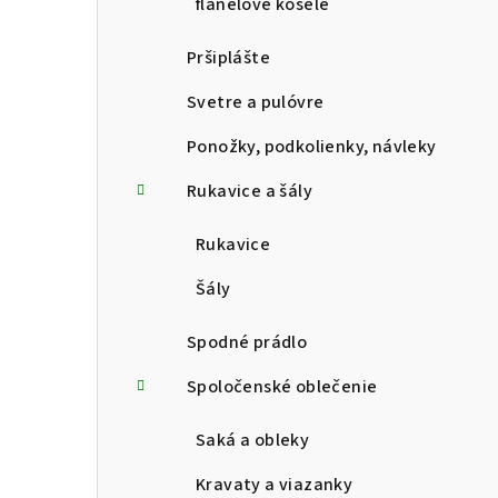
flanelové košele
Pršiplášte
Svetre a pulóvre
Ponožky, podkolienky, návleky
Rukavice a šály
Rukavice
Šály
Spodné prádlo
Spoločenské oblečenie
Saká a obleky
Kravaty a viazanky