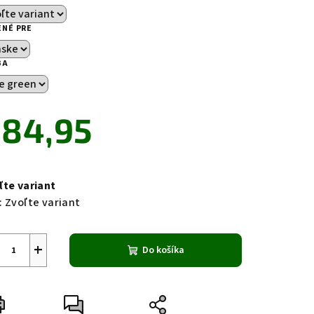
ENÉ PRE
BA
zdičiek.
84,95
notková
a:
ľte variant
:
Zvoľte variant
+
Do košíka