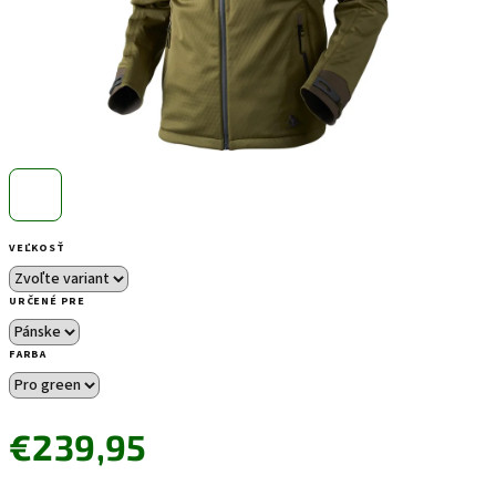
VEĽKOSŤ
URČENÉ PRE
FARBA
€239,95
Jednotková