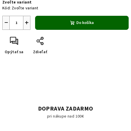
Zvoľte variant
cena:
Kód:
Zvoľte variant
−
+
Do košíka
Opýtať sa
Zdieľať
DOPRAVA ZADARMO
pri nákupe nad 100€