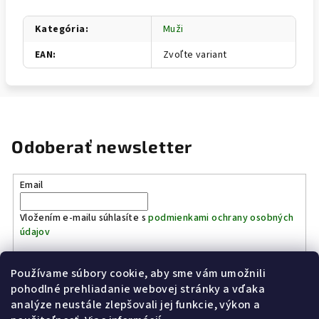
Kategória
:
Muži
EAN
:
Zvoľte variant
Odoberať newsletter
Email
Vložením e-mailu súhlasíte s
podmienkami ochrany osobných
údajov
Používame súbory cookie, aby sme vám umožnili
Prihlásiť sa
pohodlné prehliadanie webovej stránky a vďaka
analýze neustále zlepšovali jej funkcie, výkon a
Z