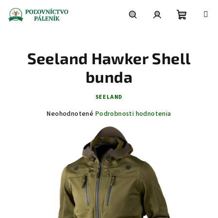
Prejsť
na
obsah
Nákupn
Hľadať
Prihlásenie
Seeland Hawker Shell
košík
bunda
SEELAND
Priemerné
Neohodnotené
Podrobnosti hodnotenia
hodnotenie
produktu
je
0,0
z
5
hviezdičiek.