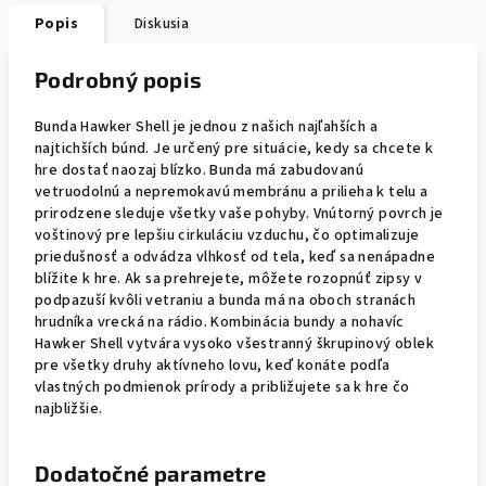
Popis
Diskusia
Podrobný popis
Bunda Hawker Shell je jednou z našich najľahších a
najtichších búnd. Je určený pre situácie, kedy sa chcete k
hre dostať naozaj blízko. Bunda má zabudovanú
vetruodolnú a nepremokavú membránu a prilieha k telu a
prirodzene sleduje všetky vaše pohyby. Vnútorný povrch je
voštinový pre lepšiu cirkuláciu vzduchu, čo optimalizuje
priedušnosť a odvádza vlhkosť od tela, keď sa nenápadne
blížite k hre. Ak sa prehrejete, môžete rozopnúť zipsy v
podpazuší kvôli vetraniu a bunda má na oboch stranách
hrudníka vrecká na rádio. Kombinácia bundy a nohavíc
Hawker Shell vytvára vysoko všestranný škrupinový oblek
pre všetky druhy aktívneho lovu, keď konáte podľa
vlastných podmienok prírody a približujete sa k hre čo
najbližšie.
Dodatočné parametre