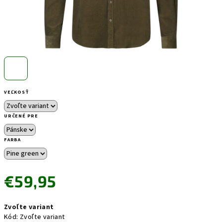
VEĽKOSŤ
URČENÉ PRE
FARBA
€59,95
Jednotková
Zvoľte variant
cena:
Kód:
Zvoľte variant