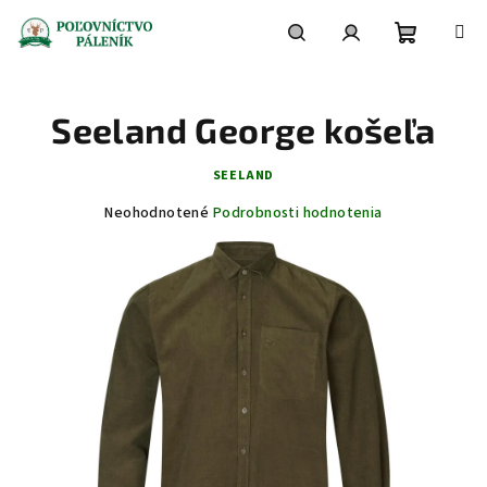
Prejsť
na
obsah
Nákupn
Hľadať
Prihlásenie
Seeland George košeľa
košík
SEELAND
Priemerné
Neohodnotené
Podrobnosti hodnotenia
hodnotenie
produktu
je
0,0
z
5
hviezdičiek.