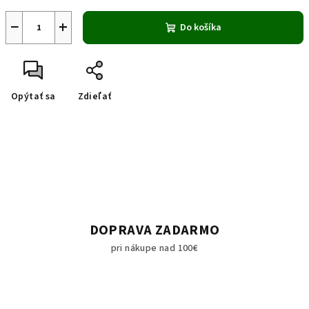
−
+
Do košíka
Opýtať sa
Zdieľať
DOPRAVA ZADARMO
pri nákupe nad 100€