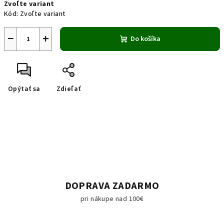
Zvoľte variant
cena:
Kód:
Zvoľte variant
−
+
Do košíka
Opýtať sa
Zdieľať
DOPRAVA ZADARMO
pri nákupe nad 100€