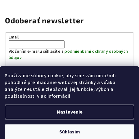
Odoberať newsletter
Email
Vložením e-mailu súhlasíte s
podmienkami ochrany osobných
údajov
Používame súbory cookie, aby sme vám umožnili
Prihlásiť sa
pohodlné prehliadanie webovej stránky a vďaka
analýze neustále zlepšovali jej funkcie, výkon a
Z
použiteľnosť.
Viac informácií
Kinostrelnica Páleník
KiWWWi.sk
á
p
Nastavenie
ä
t
Copyright 2026
Poľovníctvo Páleník
. Všetky práva vyhradené.
Súhlasím
i