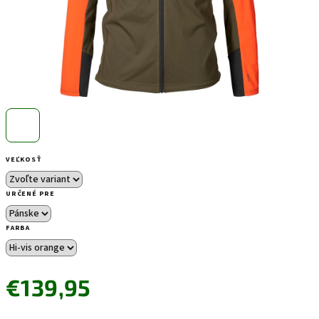
VEĽKOSŤ
URČENÉ PRE
FARBA
€139,95
Jednotková