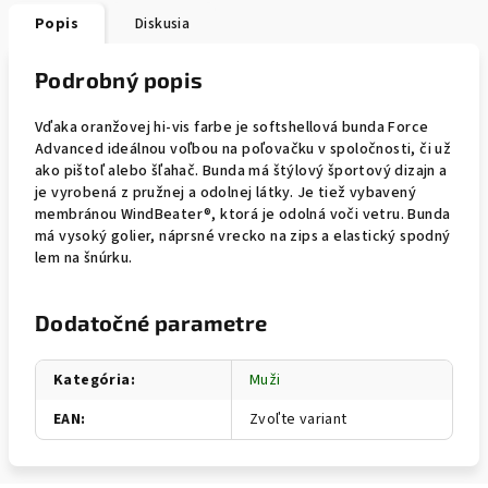
Popis
Diskusia
Podrobný popis
Vďaka oranžovej hi-vis farbe je softshellová bunda Force
Advanced ideálnou voľbou na poľovačku v spoločnosti, či už
ako pištoľ alebo šľahač. Bunda má štýlový športový dizajn a
je vyrobená z pružnej a odolnej látky. Je tiež vybavený
membránou WindBeater®, ktorá je odolná voči vetru. Bunda
má vysoký golier, náprsné vrecko na zips a elastický spodný
lem na šnúrku.
Dodatočné parametre
Kategória
:
Muži
EAN
:
Zvoľte variant