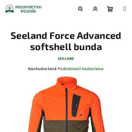
Prejsť
na
obsah
Nákupn
Hľadať
Prihlásenie
Seeland Force Advanced
košík
softshell bunda
SEELAND
Priemerné
Neohodnotené
Podrobnosti hodnotenia
hodnotenie
produktu
je
0,0
z
5
hviezdičiek.