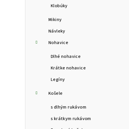
Klobúky
Mikiny
Návleky
Nohavice
Dlhé nohavice
Krátke nohavice
Legíny
Košele
s dlhým rukávom
s krátkym rukávom