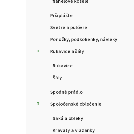
flanelové košele
Pršiplášte
Svetre a pulóvre
Ponožky, podkolienky, návleky
Rukavice a šály
Rukavice
Šály
Spodné prádlo
Spoločenské oblečenie
Saká a obleky
Kravaty a viazanky