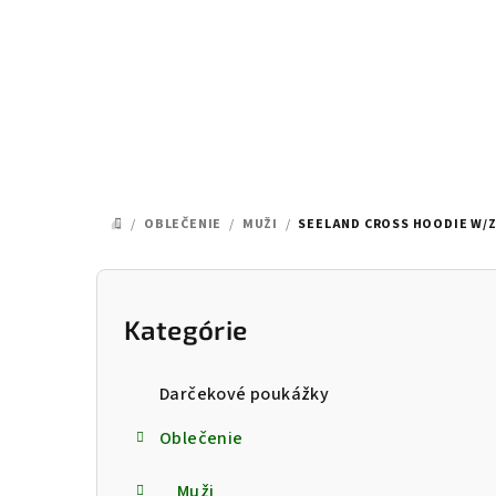
Prejsť
na
obsah
/
OBLEČENIE
/
MUŽI
/
SEELAND CROSS HOODIE W/Z
DOMOV
B
o
Kategórie
Preskočiť
kategórie
č
Darčekové poukážky
n
Oblečenie
ý
Muži