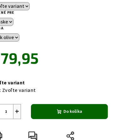
ENÉ PRE
BA
zdičiek.
79,95
notková
a:
ľte variant
:
Zvoľte variant
+
Do košíka