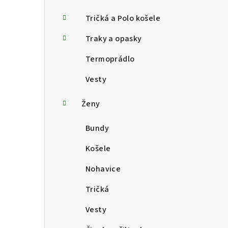
Tričká a Polo košele
Traky a opasky
Termoprádlo
Vesty
Ženy
Bundy
Košele
Nohavice
Tričká
Vesty