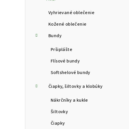
p
a
Vyhrievané oblečenie
n
Kožené oblečenie
e
Bundy
l
Pršiplášte
Flísové bundy
Softshelové bundy
Čiapky, šiltovky a klobúky
Nákrčníky a kukle
Šiltovky
Čiapky