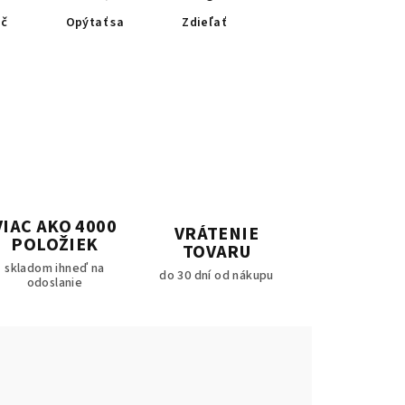
ač
Opýtať sa
Zdieľať
VIAC AKO 4000
VRÁTENIE
POLOŽIEK
TOVARU
skladom ihneď na
do 30 dní od nákupu
odoslanie