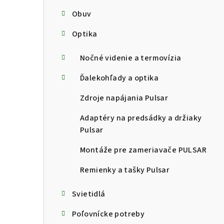
Obuv
Optika
Nočné videnie a termovízia
Ďalekohľady a optika
Zdroje napájania Pulsar
Adaptéry na predsádky a držiaky
Pulsar
Montáže pre zameriavače PULSAR
Remienky a tašky Pulsar
Svietidlá
Poľovnícke potreby