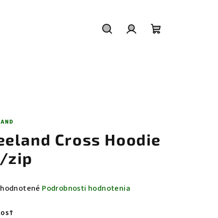
Hľadať
Prihlásenie
Nákupný
košík
LAND
eeland Cross Hoodie
/zip
emerné
hodnotené
Podrobnosti hodnotenia
notenie
duktu
KOSŤ