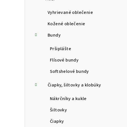
p
a
Vyhrievané oblečenie
n
Kožené oblečenie
e
Bundy
l
Pršiplášte
Flísové bundy
Softshelové bundy
Čiapky, šiltovky a klobúky
Nákrčníky a kukle
Šiltovky
Čiapky