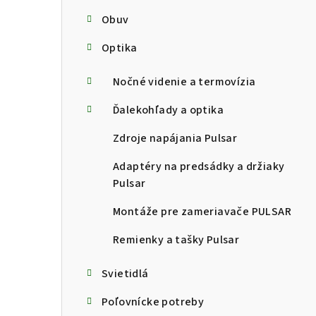
Obuv
Optika
Nočné videnie a termovízia
Ďalekohľady a optika
Zdroje napájania Pulsar
Adaptéry na predsádky a držiaky
Pulsar
Montáže pre zameriavače PULSAR
Remienky a tašky Pulsar
Svietidlá
Poľovnícke potreby