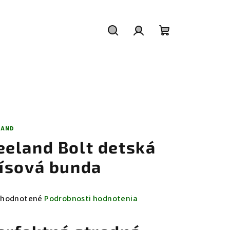
Hľadať
Prihlásenie
Nákupný
košík
LAND
eeland Bolt detská
lísová bunda
emerné
hodnotené
Podrobnosti hodnotenia
notenie
duktu