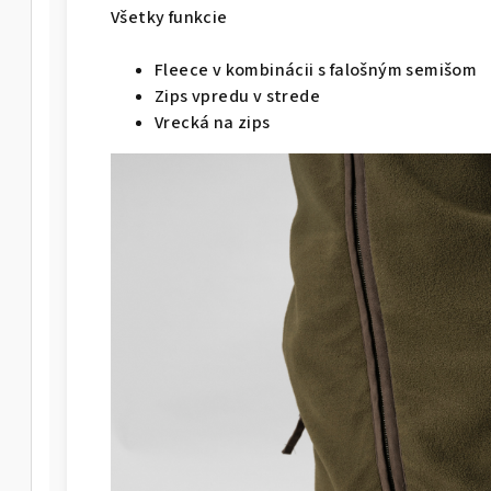
Všetky funkcie
Fleece v kombinácii s falošným semišom
Zips vpredu v strede
Vrecká na zips