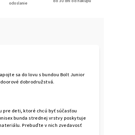
do 30 dní od nákupu
odoslanie
zapojte sa do lovu s bundou Bolt Junior
tdoorové dobrodružstvá.
u pre deti, ktoré chcú byť súčasťou
unisex bunda strednej vrstvy poskytuje
ateriálu. Prebuďte v nich zvedavosť