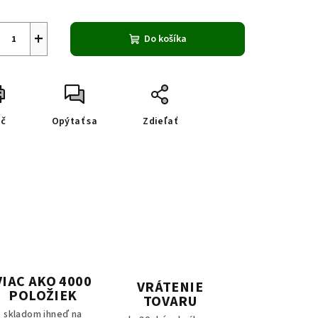
+
Do košíka
ač
Opýtať sa
Zdieľať
VIAC AKO 4000
VRÁTENIE
POLOŽIEK
TOVARU
skladom ihneď na