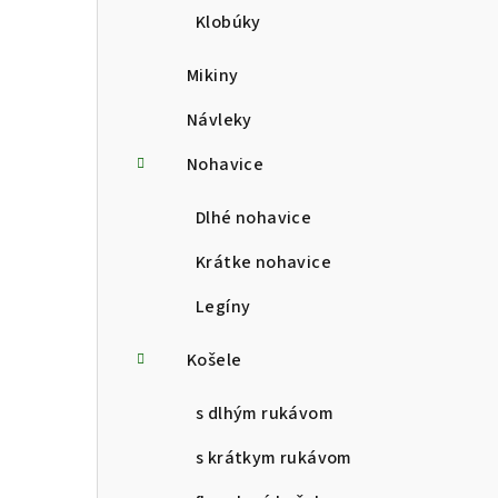
Klobúky
Mikiny
Návleky
Nohavice
Dlhé nohavice
Krátke nohavice
Legíny
Košele
s dlhým rukávom
s krátkym rukávom