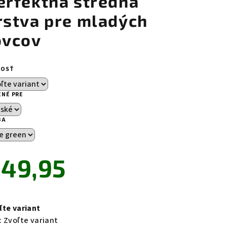
erfektná stredná
rstva pre mladých
ovcov
zdičiek.
KOSŤ
ENÉ PRE
BA
49,95
notková
a:
ľte variant
:
Zvoľte variant