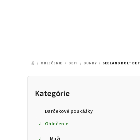
Prejsť
na
obsah
/
OBLEČENIE
/
DETI
/
BUNDY
/
SEELAND BOLT DET
DOMOV
B
o
Kategórie
Preskočiť
kategórie
č
Darčekové poukážky
n
Oblečenie
ý
Muži