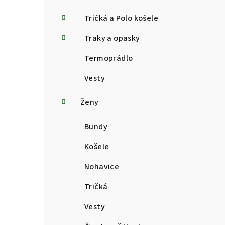
Tričká a Polo košele
Traky a opasky
Termoprádlo
Vesty
Ženy
Bundy
Košele
Nohavice
Tričká
Vesty