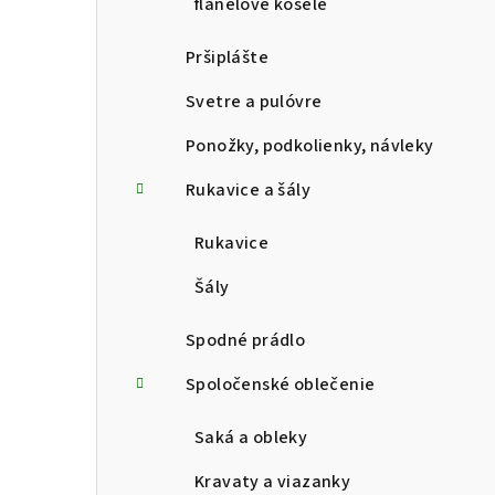
flanelové košele
Pršiplášte
Svetre a pulóvre
Ponožky, podkolienky, návleky
Rukavice a šály
Rukavice
Šály
Spodné prádlo
Spoločenské oblečenie
Saká a obleky
Kravaty a viazanky