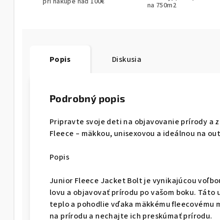
pri nákupe nad 100€
na 750m2
Popis
Diskusia
Podrobný popis
Pripravte svoje deti na objavovanie prírody a 
Fleece – mäkkou, unisexovou a ideálnou na ou
Popis
Junior Fleece Jacket Bolt je vynikajúcou voľbo
lovu a objavovať prírodu po vašom boku. Táto 
teplo a pohodlie vďaka mäkkému fleecovému m
na prírodu a nechajte ich preskúmať prírodu.