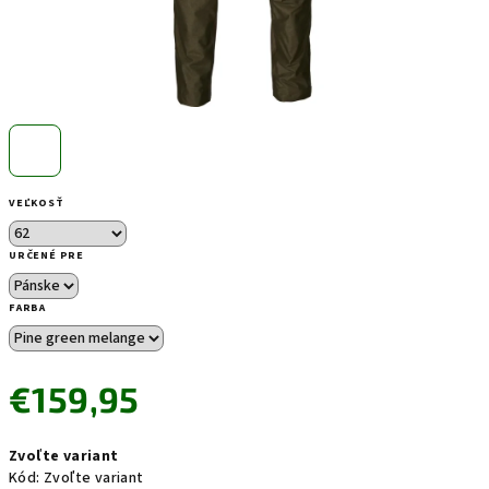
VEĽKOSŤ
URČENÉ PRE
FARBA
€159,95
Jednotková
Zvoľte variant
cena:
Kód:
Zvoľte variant