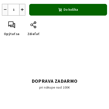
−
+
Do košíka
Opýtať sa
Zdieľať
DOPRAVA ZADARMO
pri nákupe nad 100€