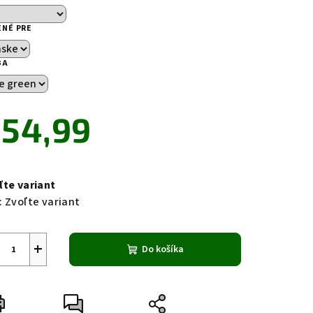
ENÉ PRE
BA
zdičiek.
54,99
notková
a:
ľte variant
:
Zvoľte variant
+
Do košíka