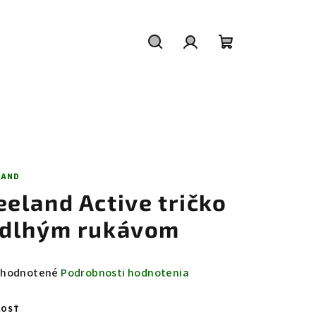
Hľadať
Prihlásenie
Nákupný
košík
LAND
eeland Active tričko
 dlhým rukávom
emerné
hodnotené
Podrobnosti hodnotenia
notenie
duktu
KOSŤ