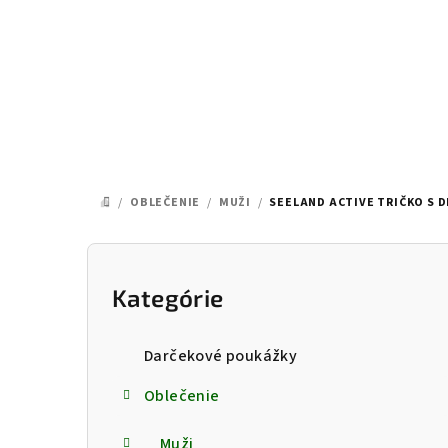
Prejsť
na
obsah
/
OBLEČENIE
/
MUŽI
/
SEELAND ACTIVE TRIČKO S 
DOMOV
B
o
Kategórie
Preskočiť
kategórie
č
Darčekové poukážky
n
Oblečenie
ý
Muži