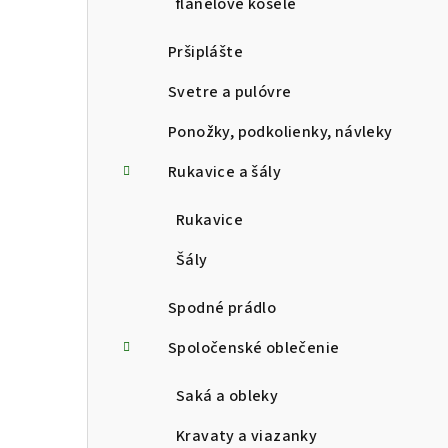
flanelové košele
Pršiplášte
Svetre a pulóvre
Ponožky, podkolienky, návleky
Rukavice a šály
Rukavice
Šály
Spodné prádlo
Spoločenské oblečenie
Saká a obleky
Kravaty a viazanky