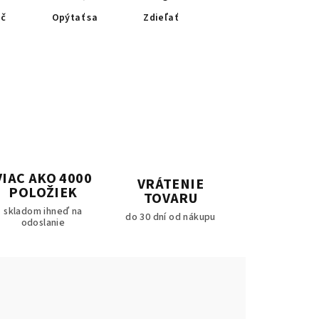
ač
Opýtať sa
Zdieľať
VIAC AKO 4000
VRÁTENIE
POLOŽIEK
TOVARU
skladom ihneď na
do 30 dní od nákupu
odoslanie