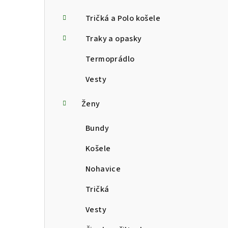
Tričká a Polo košele
Traky a opasky
Termoprádlo
Vesty
Ženy
Bundy
Košele
Nohavice
Tričká
Vesty