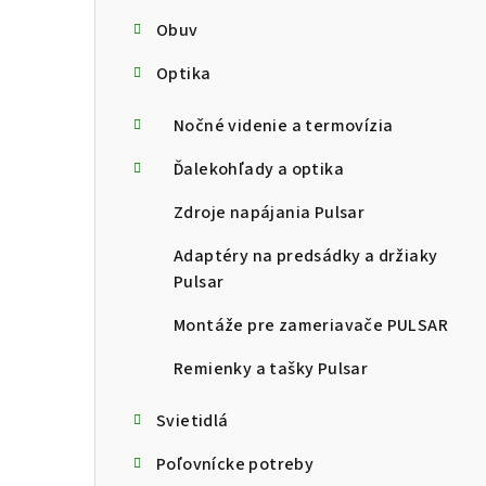
Obuv
Optika
Nočné videnie a termovízia
Ďalekohľady a optika
Zdroje napájania Pulsar
Adaptéry na predsádky a držiaky
Pulsar
Montáže pre zameriavače PULSAR
Remienky a tašky Pulsar
Svietidlá
Poľovnícke potreby