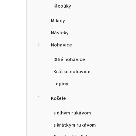
Klobúky
Mikiny
Návleky
Nohavice
Dlhé nohavice
Krátke nohavice
Legíny
Košele
s dlhým rukávom
s krátkym rukávom