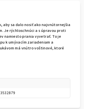
, aby sa dalo nosiť ako najvnútornejšia
. Je rýchloschnúci a s úpravou proti
v namiesto prania vyvetrať. To je
tupu k umývacím zariadeniam a
m rukávom má vnútro voštinové, ktoré
33532879