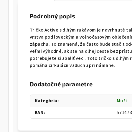
Podrobný popis
Tričko Active s dlhým rukávom je navrhnuté tak
vrstva pod loveckým a voľnočasovým oblečením
zápachu. To znamená, že často bude stačiť ode
veľmi výhodné, ak ste na dlhej ceste bez prís
potrebujete si zbaliť veci. Toto tričko s dlhý
pomáha cirkulácii vzduchu pri námahe.
Dodatočné parametre
Kategória
:
Muži
EAN
:
57147