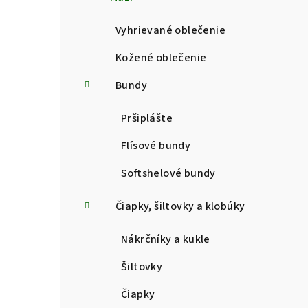
p
a
Vyhrievané oblečenie
n
Kožené oblečenie
e
Bundy
l
Pršiplášte
Flísové bundy
Softshelové bundy
Čiapky, šiltovky a klobúky
Nákrčníky a kukle
Šiltovky
Čiapky