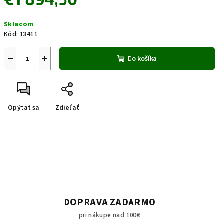
Jednotková
Skladom
cena:
Kód:
13411
−
+
Do košíka
Opýtať sa
Zdieľať
DOPRAVA ZADARMO
pri nákupe nad 100€