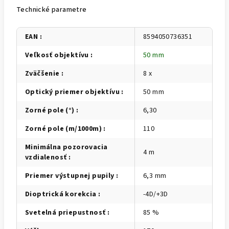
Technické parametre
EAN
:
8594050736351
Veľkosť objektívu
:
50 mm
Zväčšenie
:
8 x
Optický priemer objektívu
:
50 mm
Zorné pole (°)
:
6,30
Zorné pole (m/1000m)
:
110
Minimálna pozorovacia
4 m
vzdialenosť
:
Priemer výstupnej pupily
:
6,3 mm
Dioptrická korekcia
:
-4D/+3D
Svetelná priepustnosť
:
85 %