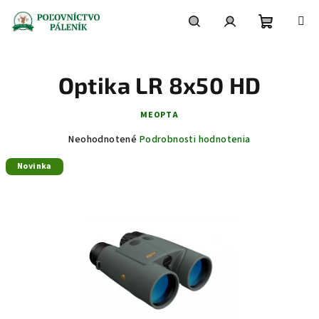
Prejsť
na
obsah
Nákupn
Hľadať
Prihlásenie
Optika LR 8x50 HD
košík
MEOPTA
Priemerné
Neohodnotené
Podrobnosti hodnotenia
hodnotenie
Novinka
produktu
je
0,0
z
5
hviezdičiek.