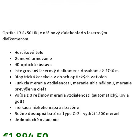
Optika LR 8x50 HD je náš nový ďalekohľad s laserovým
diaľkomerom.
Horčíkové telo
Gumové armovanie
HD optická sústava
Integrovaný laserový diaľkomer s dosahom až 2740 m
Dioptrická korekcia v oboch optických vetvách
Funkcia merania vzdialenosti, meranie uhla náklonu, meranie
prevýšenia cieľa
Voľba z 3 režimov merania vzdialenosti (automatický, lov a
golf)
Indikácia nízkeho napätia batérie
Bežne dostupná batéria typu Cr2 - vydrží 1500 meraní
Jednoduché ovládanie
€1 894,50