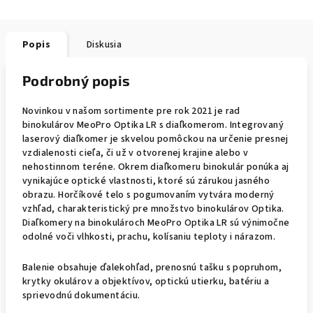
Popis
Diskusia
Podrobný popis
Novinkou v našom sortimente pre rok 2021 je rad
binokulárov MeoPro Optika LR s diaľkomerom. Integrovaný
laserový diaľkomer je skvelou pomôckou na určenie presnej
vzdialenosti cieľa, či už v otvorenej krajine alebo v
nehostinnom teréne. Okrem diaľkomeru binokulár ponúka aj
vynikajúce optické vlastnosti, ktoré sú zárukou jasného
obrazu. Horčíkové telo s pogumovaním vytvára moderný
vzhľad, charakteristický pre množstvo binokulárov Optika.
Diaľkomery na binokulároch MeoPro Optika LR sú výnimočne
odolné voči vlhkosti, prachu, kolísaniu teploty i nárazom.
Balenie obsahuje ďalekohľad, prenosnú tašku s popruhom,
krytky okulárov a objektívov, optickú utierku, batériu a
sprievodnú dokumentáciu.