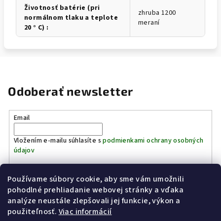
Životnosť batérie (pri
zhruba 1200
normálnom tlaku a teplote
meraní
20 ° C)
:
Odoberať newsletter
Email
Vložením e-mailu súhlasíte s
podmienkami ochrany osobných
údajov
Používame súbory cookie, aby sme vám umožnili
Prihlásiť sa
pohodlné prehliadanie webovej stránky a vďaka
analýze neustále zlepšovali jej funkcie, výkon a
Z
použiteľnosť.
Viac informácií
Kinostrelnica Páleník
KiWWWi.sk
á