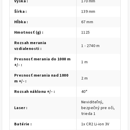
Výška
:
170 mm
Šírka
:
139 mm
Hĺbka
:
67 mm
Hmotnosť (g)
:
1125
Rozsah merania
1 - 2740 m
vzdialenosti
:
Presnosť merania do 1000 m
1 m
+/-
:
Presnosť merania nad 1000
2 m
m +/-
:
Rozsah náklonu +/-
:
40°
Neviditeľný,
Laser
:
bezpečný pre oči,
trieda 1
Batérie
:
1x CR2 Li-ion 3V