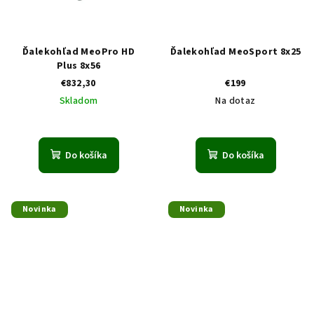
Ďalekohľad MeoPro HD
Ďalekohľad MeoSport 8x25
Plus 8x56
€832,30
€199
Skladom
Na dotaz
Do košíka
Do košíka
Novinka
Novinka