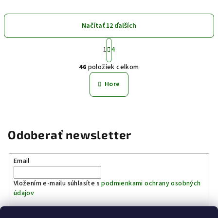
Načítať 12 ďalších
S
1
4
t
O
r
46
položiek celkom
á
v
n
l
Hore
k
á
o
d
v
a
a
n
c
Odoberať newsletter
i
i
e
e
p
Email
r
v
Vložením e-mailu súhlasíte s
podmienkami ochrany osobných
údajov
k
y
v