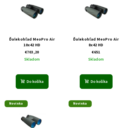
p
p
r
i
o
s
d
p
u
r
Ďalekohľad MeoPro Air
Ďalekohľad MeoPro Air
k
o
10x42 HD
8x42 HD
t
€703,20
€651
d
o
Skladom
Skladom
u
v
k
t
Do košíka
Do košíka
o
v
Novinka
Novinka