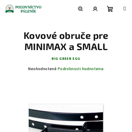
Prejsť
na
obsah
Nákupn
Hľadať
Prihlásenie
Kovové obruče pre
košík
MINIMAX a SMALL
BIG GREEN EGG
Priemerné
Neohodnotené
Podrobnosti hodnotenia
hodnotenie
produktu
je
0,0
z
5
hviezdičiek.