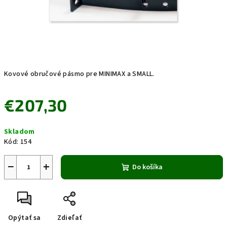
Kovové obručové pásmo pre MINIMAX a SMALL.
€207,30
Jednotková
Skladom
cena:
Kód:
154
−
+
Do košíka
Opýtať sa
Zdieľať