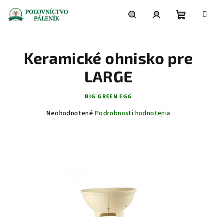
Prejsť
na
obsah
Nákupn
Hľadať
Prihlásenie
Keramické ohnisko pre
košík
LARGE
BIG GREEN EGG
Priemerné
Neohodnotené
Podrobnosti hodnotenia
hodnotenie
produktu
je
0,0
z
5
hviezdičiek.