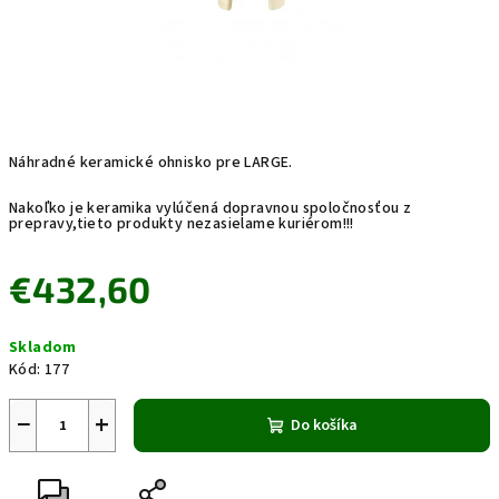
Náhradné keramické ohnisko pre LARGE.
Nakoľko je keramika vylúčená dopravnou spoločnosťou z
prepravy,tieto produkty nezasielame kuriérom!!!
€432,60
Jednotková
Skladom
cena:
Kód:
177
−
+
Do košíka