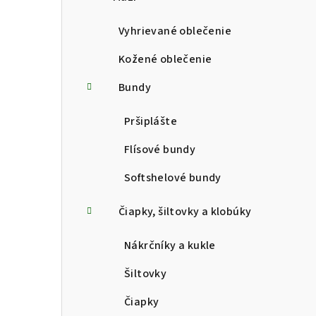
p
a
Vyhrievané oblečenie
n
Kožené oblečenie
e
Bundy
l
Pršiplášte
Flísové bundy
Softshelové bundy
Čiapky, šiltovky a klobúky
Nákrčníky a kukle
Šiltovky
Čiapky