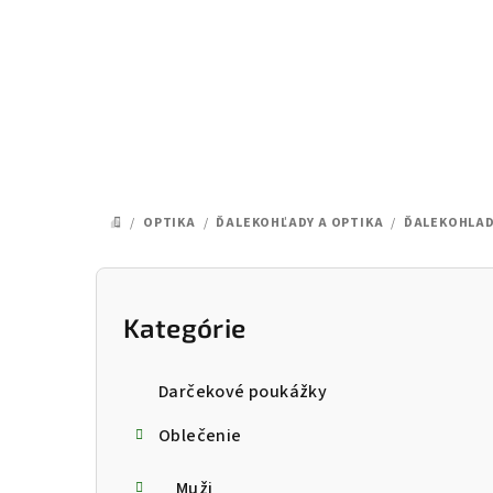
Prejsť
na
obsah
/
OPTIKA
/
ĎALEKOHĽADY A OPTIKA
/
ĎALEKOHLA
DOMOV
B
o
Kategórie
Preskočiť
kategórie
č
Darčekové poukážky
n
Oblečenie
ý
Muži