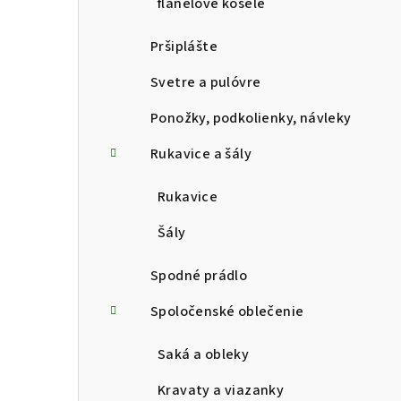
flanelové košele
Pršiplášte
Svetre a pulóvre
Ponožky, podkolienky, návleky
Rukavice a šály
Rukavice
Šály
Spodné prádlo
Spoločenské oblečenie
Saká a obleky
Kravaty a viazanky