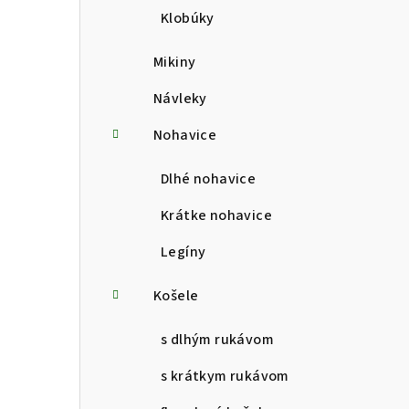
Klobúky
Mikiny
Návleky
Nohavice
Dlhé nohavice
Krátke nohavice
Legíny
Košele
s dlhým rukávom
s krátkym rukávom