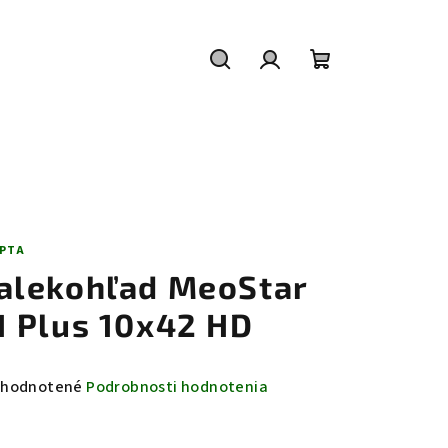
Hľadať
Prihlásenie
Nákupný
košík
PTA
alekohľad MeoStar
1 Plus 10x42 HD
emerné
hodnotené
Podrobnosti hodnotenia
notenie
duktu