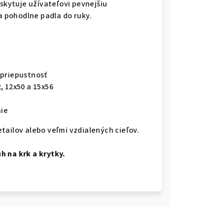
kytuje užívateľovi pevnejšiu
 a pohodlne padla do ruky.
 priepustnosť
, 12x50 a 15x56
ie
ailov alebo veľmi vzdialených cieľov.
h na krk a krytky.