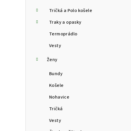
Tričká a Polo košele
Traky a opasky
Termoprádlo
Vesty
Ženy
Bundy
Košele
Nohavice
Tričká
Vesty