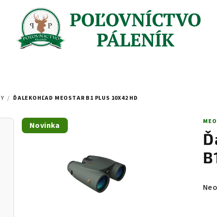
DY
/
ĎALEKOHĽAD MEOSTAR B1 PLUS 10X42 HD
MEO
Novinka
Ď
B
Pri
Neo
hod
pro