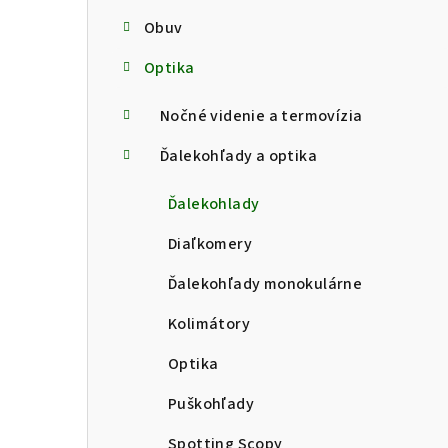
Obuv
Optika
Nočné videnie a termovízia
Ďalekohľady a optika
Ďalekohlady
Diaľkomery
Ďalekohľady monokulárne
Kolimátory
Optika
Puškohľady
Spotting Scopy