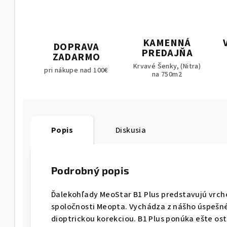
KAMENNÁ
DOPRAVA
PREDAJŇA
ZADARMO
Krvavé Šenky, (Nitra)
pri nákupe nad 100€
na 750m2
Popis
Diskusia
Podrobný popis
Ďalekohľady MeoStar B1 Plus predstavujú vrcho
spoločnosti Meopta. Vychádza z nášho úspešn
dioptrickou korekciou. B1 Plus ponúka ešte ostr