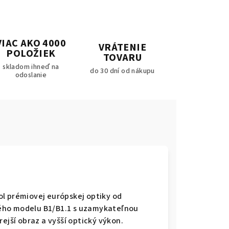
VIAC AKO 4000
VRÁTENIE
POLOŽIEK
TOVARU
skladom ihneď na
do 30 dní od nákupu
odoslanie
l prémiovej európskej optiky od
ého modelu B1/B1.1 s uzamykateľnou
ejší obraz a vyšší optický výkon.