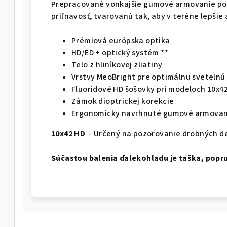
Prepracované vonkajšie gumové armovanie pos
priľnavosť, tvarovanú tak, aby v teréne lepšie
Prémiová európska optika
HD/ED + optický systém **
Telo z hliníkovej zliatiny
Vrstvy MeoBright pre optimálnu svetelnú
Fluoridové HD šošovky pri modeloch 10x42
Zámok dioptrickej korekcie
Ergonomicky navrhnuté gumové armovan
10x42 HD
- Určený na pozorovanie drobných det
Súčasťou balenia ďalekohľadu je taška, popru