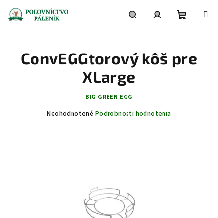
Prejsť
na
obsah
Nákupn
Hľadať
Prihlásenie
ConvEGGtorový kôš pre
košík
XLarge
BIG GREEN EGG
Priemerné
Neohodnotené
Podrobnosti hodnotenia
hodnotenie
produktu
je
0,0
z
5
hviezdičiek.