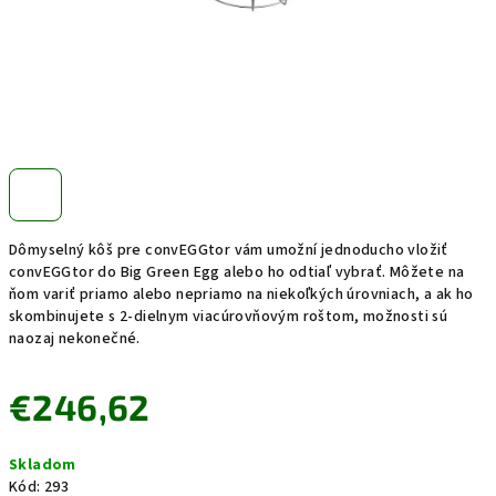
Dômyselný kôš pre convEGGtor vám umožní jednoducho vložiť
convEGGtor do Big Green Egg alebo ho odtiaľ vybrať. Môžete na
ňom variť priamo alebo nepriamo na niekoľkých úrovniach, a ak ho
skombinujete s 2-dielnym viacúrovňovým roštom, možnosti sú
naozaj nekonečné.
€246,62
Jednotková
Skladom
cena:
Kód:
293