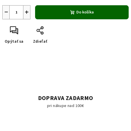
−
+
Do košíka
Opýtať sa
Zdieľať
DOPRAVA ZADARMO
pri nákupe nad 100€