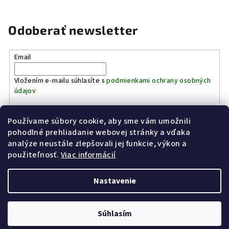
Odoberať newsletter
Email
Vložením e-mailu súhlasíte s
podmienkami ochrany osobných
údajov
Používame súbory cookie, aby sme vám umožnili
Prihlásiť sa
pohodlné prehliadanie webovej stránky a vďaka
analýze neustále zlepšovali jej funkcie, výkon a
Z
použiteľnosť.
Viac informácií
Kinostrelnica Páleník
KiWWWi.sk
á
p
Nastavenie
ä
t
Copyright 2026
Poľovníctvo Páleník
. Všetky práva vyhradené.
Súhlasím
i
Vytvoril Shoptet