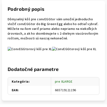
Podrobný popis
Dômyselný kôš pre convEGGtor vám umožní jednoducho
vložiť convEGGtor do Big Green Egg alebo ho odtiaľ vybrať.
Môžete na ňom variť priamo alebo nepriamo na niekoľkých
úrovniach, a ak ho skombinujete s 2-dielnym viacúrovňovým
roštom, možnosti sú naozaj nekonečné.
Dodatočné parametre
Kategória
:
pre XLARGE
EAN
:
665719121196