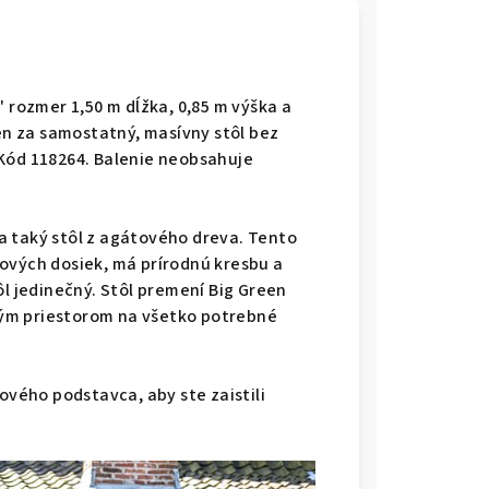
" rozmer 1,50 m dĺžka, 0,85 m výška a
len za samostatný, masívny stôl bez
 Kód 118264. Balenie neobsahuje
 na taký stôl z agátového dreva. Tento
ových dosiek, má prírodnú kresbu a
ôl jedinečný. Stôl premení Big Green
ým priestorom na všetko potrebné
ového podstavca, aby ste zaistili