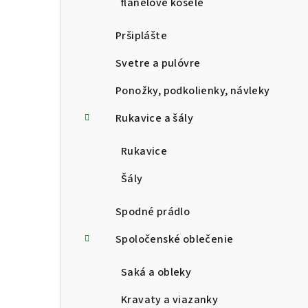
flanelové košele
Pršiplášte
Svetre a pulóvre
Ponožky, podkolienky, návleky
Rukavice a šály
Rukavice
Šály
Spodné prádlo
Spoločenské oblečenie
Saká a obleky
Kravaty a viazanky