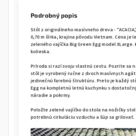
Podrobný popis
Stôl z originálneho masívneho dreva - "ACACIA,
0,70 m šírka, krajina pôvodu Vietnam. Cena je 
zeleného vajíčka Big Green Egg model XLarge.
kolieska.
Príroda si razí svoju vlastnú cestu. Pozrite sa
stôl je vyrobený ručne z dvoch masívnych agát
jedinečnú farebnú štruktúru. Preto je každý st
Egg na kompletnú letnú kuchynku s dostatočn
náradie a pokrmy.
Položte zelené vajíčko do stola na nožičky stol
potrebnú cirkuláciu vzduchu a šúp sa grilovať.