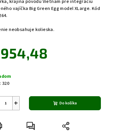
írka, krajina pôvodu Vietnam pre integráciu
eného vajíčka Big Green Egg model XLarge. Kód
264.
zdičiek.
enie neobsahuje kolieska.
954,48
notková
a:
ladom
:
320
+
Do košíka