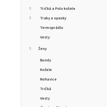
Tričká a Polo košele
Traky a opasky
Termoprádlo
Vesty
Ženy
Bundy
Košele
Nohavice
Tričká
Vesty