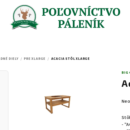
DNÉ DIELY
/
PRE XLARGE
/
ACACIA STÔL XLARGE
BIG
A
Pri
Neo
hod
pro
Stô
je
- "A
0,0