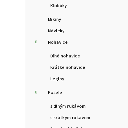
Klobúky
Mikiny
Návleky
Nohavice
Dlhé nohavice
Krátke nohavice
Legíny
Košele
s dlhým rukávom
s krátkym rukávom