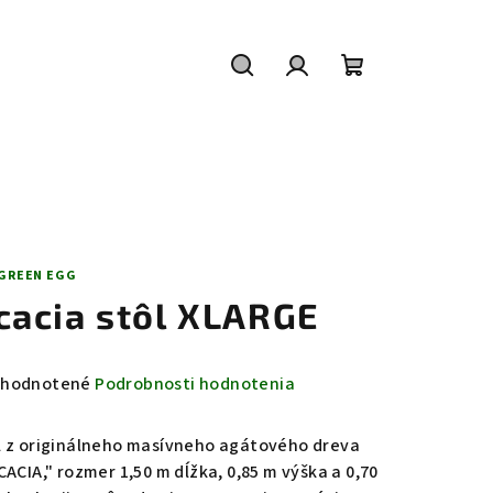
Hľadať
Prihlásenie
Nákupný
košík
 GREEN EGG
cacia stôl XLARGE
emerné
hodnotené
Podrobnosti hodnotenia
notenie
duktu
l z originálneho masívneho agátového dreva
CACIA," rozmer 1,50 m dĺžka, 0,85 m výška a 0,70