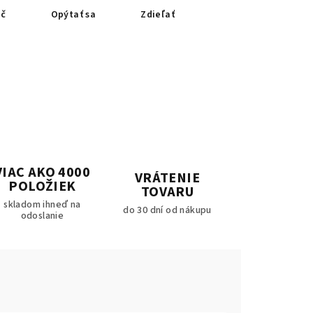
ač
Opýtať sa
Zdieľať
VIAC AKO 4000
VRÁTENIE
POLOŽIEK
TOVARU
skladom ihneď na
do 30 dní od nákupu
odoslanie