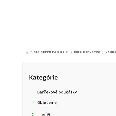
Prejsť
na
obsah
/
BIG GREEN EGG GRILL
/
PRÍSLUŠENSTVO
/
NÁHRA
DOMOV
B
o
Kategórie
Preskočiť
kategórie
č
Darčekové poukážky
n
Oblečenie
ý
Muži