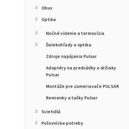
Obuv
Optika
Nočné videnie a termovízia
Ďalekohľady a optika
Zdroje napájania Pulsar
Adaptéry na predsádky a držiaky
Pulsar
Montáže pre zameriavače PULSAR
Remienky a tašky Pulsar
Svietidlá
Poľovnícke potreby