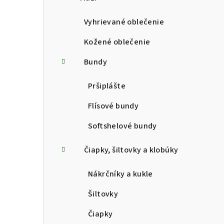
p
a
Vyhrievané oblečenie
n
Kožené oblečenie
e
Bundy
l
Pršiplášte
Flísové bundy
Softshelové bundy
Čiapky, šiltovky a klobúky
Nákrčníky a kukle
Šiltovky
Čiapky