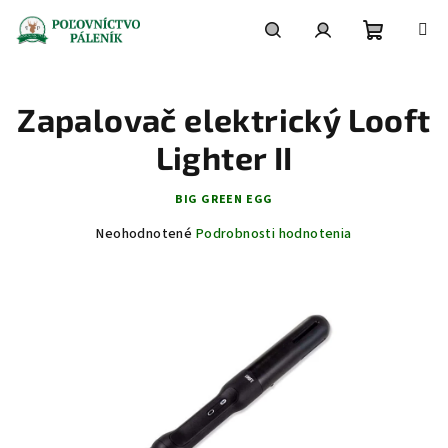
Prejsť
na
obsah
Nákupn
Hľadať
Prihlásenie
Zapalovač elektrický Looft
košík
Lighter II
BIG GREEN EGG
Priemerné
Neohodnotené
Podrobnosti hodnotenia
hodnotenie
produktu
je
0,0
z
5
hviezdičiek.