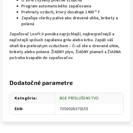
O 30% zvýšený prietok vzduchu
Program automatického zapaľovania
Prehriaty vzduch, ktorý dosahuje 1400 ° F
Zapaľuje všetky palivá ako drevené uhlie, brikety a
polená
Zapaľovač Looft II ponúka najrýchlejší, najbezpečnejší a
najčistejší spôsob zapálenia grilu alebo krbu. Zapáli váš
oheň iba prehriatym vzduchom – či už ide o drevené uhlie,
brikety alebo polená. ŽIADNY plyn, ŽIADNY plameň a ŽIADNA
potreba kvapalín do zapaľovačov.
Dodatočné parametre
Kategória
:
BGE PRÍSLUŠENSTVO
EAN
:
7350026370155