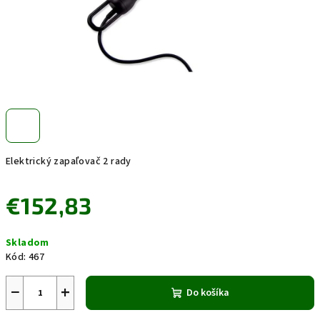
Elektrický zapaľovač 2 rady
€152,83
Jednotková
Skladom
cena:
Kód:
467
−
+
Do košíka