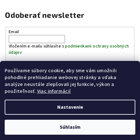
Odoberať newsletter
Email
Vložením e-mailu súhlasíte s
podmienkami ochrany osobných
údajov
Používame súbory cookie, aby sme vám umožnili
Prihlásiť sa
pohodlné prehliadanie webovej stránky a vďaka
analýze neustále zlepšovali jej funkcie, výkon a
Z
použiteľnosť.
Viac informácií
Kinostrelnica Páleník
KiWWWi.sk
á
p
Nastavenie
ä
t
Copyright 2026
Poľovníctvo Páleník
. Všetky práva vyhradené.
Súhlasím
i
Vytvoril Shoptet
e