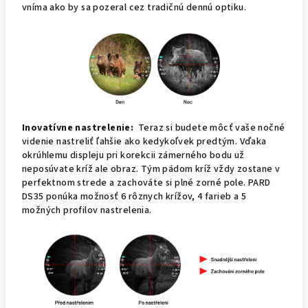
vníma ako by sa pozeral cez tradičnú dennú optiku.
Inovatívne nastrelenie:
Teraz si budete môcť vaše nočné
videnie nastreliť ľahšie ako kedykoľvek predtým.
Vďaka
okrúhlemu displeju pri korekcii zámerného bodu už
neposúvate kríž ale obraz.
Tým pádom kríž vždy zostane v
perfektnom strede a zachováte si plné zorné pole.
PARD
DS35 ponúka možnosť 6 rôznych krížov, 4 farieb a 5
možných profilov nastrelenia.