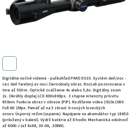
Digitálne nočné videnie - puškohľad PARD DS35.
Systém deň/noc -
cez deň farebný av noci čiernobiely obraz.
Rozsah pozorovania v
tme až 500 m. Optické zväčšenie 4x alebo 5,6x.
Digitálny zoom
2x.
Okrúhly displej LCD 800x800px.
3 stupne intenzity prísvitu
850nm.
Funkcia obraz v obraze (PIP).
Rozlíšenie videa 1920x1080
Full HD 2Mpx.
Pamäť až na 5 zbraní.
6 nových loveckých
osnov.
Úsporný režim (uspanie).
Napájanie na akumulátor typ 18650
(priložený v balení).
Výdrž batérie až 8 hodín.
Mechanická odolnosť
až 6000 J (až 8x68, 30-06, .308W).