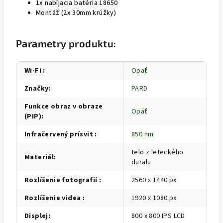
1x nabíjacia batéria 18650
Montáž (2x 30mm krúžky)
Parametry produktu:
Wi-Fi
:
Opäť
Značky
:
PARD
Funkce obraz v obraze
Opäť
(PIP)
:
Infračervený prísvit
:
850 nm
telo z leteckého
Materiál
:
duralu
Rozlíšenie fotografií
:
2560 x 1440 px
Rozlíšenie videa
:
1920 x 1080 px
Displej
:
800 x 800 IPS LCD