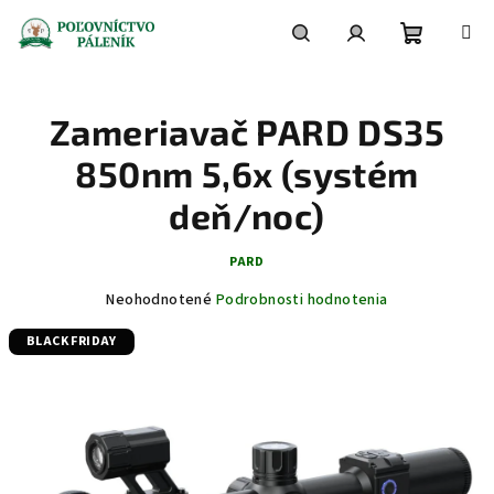
Prejsť
na
obsah
Nákupn
Hľadať
Prihlásenie
Zameriavač PARD DS35
košík
850nm 5,6x (systém
deň/noc)
PARD
Priemerné
Neohodnotené
Podrobnosti hodnotenia
hodnotenie
BLACK FRIDAY
produktu
je
0,0
z
5
hviezdičiek.