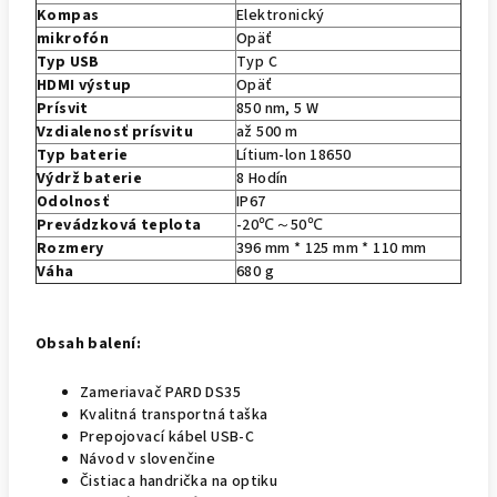
Kompas
Elektronický
mikrofón
Opäť
Typ USB
Typ C
HDMI výstup
Opäť
Prísvit
850 nm, 5 W
Vzdialenosť prísvitu
až 500 m
Typ baterie
Lítium-lon 18650
Výdrž baterie
8 Hodín
Odolnosť
IP67
Prevádzková teplota
-20℃～50℃
Rozmery
396 mm * 125 mm * 110 mm
Váha
680 g
Obsah balení:
Zameriavač PARD DS35
Kvalitná transportná taška
Prepojovací kábel USB-C
Návod v slovenčine
Čistiaca handrička na optiku