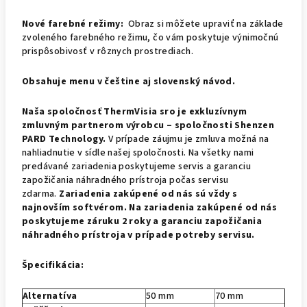
Nové farebné režimy:
Obraz si môžete upraviť na základe
zvoleného farebného režimu, čo vám poskytuje výnimočnú
prispôsobivosť v rôznych prostrediach.
Obsahuje menu v češtine aj slovenský návod.
Naša spoločnosť ThermVisia sro je exkluzívnym
zmluvným partnerom výrobcu – spoločnosti Shenzen
PARD Technology.
V prípade záujmu je zmluva možná na
nahliadnutie v sídle našej spoločnosti. Na všetky nami
predávané zariadenia poskytujeme servis a garanciu
zapožičania náhradného prístroja počas servisu
zdarma.
Zariadenia zakúpené od nás sú vždy s
najnovším softvérom.
Na zariadenia zakúpené od nás
poskytujeme záruku 2 roky a garanciu zapožičania
náhradného prístroja v prípade potreby servisu.
Špecifikácia:
Alternatíva
50 mm
70 mm