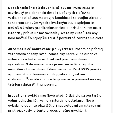
Dosah nočného sledovania až 500 m:
PARD DS35 je
navrhnutý pre dokonalú detekciu rôznych cieľov na
vzdialenosť až 500 metrov, v kombinácii so svojim Ultra HD
senzorom a novým vysoko kvalitným LCD displejom je
niekoľko krokov pred konkurenciou. IR prísvit 850nm má tri
intenzity prísvitu a nastaviteľný svetelný kužeľ, tak aby
bolo možné čo najlepšie zaistiť perfektné zobrazenie cieľa.
Automatické nahrávanie po výstrele:
Potom čo prístroj
zaznamená spätný ráz automaticky nahrá 20 sekundové
video so zachytením už 8 sekúnd pred samotným
výstrelom.
Nahrávanie videa je možné ovládať aj plne
manuálne s ľubovoľnou dĺžkou záznamu.
Pard DS35 ponúka
aj možnosť zhotovovania fotografií vo vysokom
rozlíšením.
Živý obraz z prístroja môžete prenášať na svoj
telefón vďaka Wi-Fi pripojeniu.
Inovatívne ovládanie:
Nové otočné tlačidlo sa postará o
veľmi jednoduché, rýchle a intuitívne ovládanie.
Nové
ovládanie oceníte obzvlášť pri nastreľovaní a nastavovaní
prístroja, kedy je tento proces značne urýchlený.