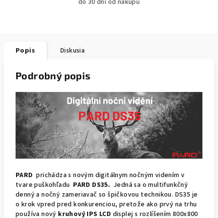
do 30 dní od nákupu
Popis
Diskusia
Podrobný popis
PARD
prichádza s novým digitálnym nočným videním v
tvare puškohľadu
PARD DS35.
Jedná sa o multifunkčný
denný a nočný zameriavač so špičkovou technikou. DS35 je
o krok vpred pred konkurenciou, pretože ako prvý na trhu
používa nový
kruhový IPS LCD
displej s rozlíšením 800x800