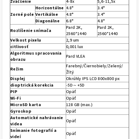
Zväčšenie
4-8x
5,6-11,5x
Horizontálne
4.8°
3.4°
Zorné pole
Vertikálne
4.8°
3.4°
Diagonálne
6.8°
4.8°
Pard 2K,
Pard 2K,
Rozlíšenie snímača
2560*1440
2560*1440
Velkost pixelu
2,9 um
citlivosť
0,001 lux
Algoritmus spracovania
Pard VLEA
obrazu
Farebný/Čiernobiely/Zelený/
Režim
Žltý
Displej
Okrúhly IPS LCD 800x800 px
dioptrická korekcia
-5D～+5D
PIP
Opäť
Wi-Fi
Opäť
MicroSD karta
128 GB (max.)
Gyroskop
Opäť
Automatické nahrávanie
Opäť
videa
Snímanie fotografií a
Opäť
videí