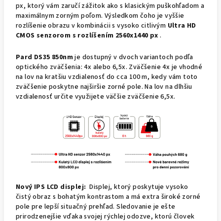
px, ktorý vám zaručí zážitok ako s klasickým puškohľadom a
maximálnym zorným poľom. Výsledkom čoho je vyššie
rozlíšenie obrazu v kombinácii s vysoko citlivým
Ultra HD
CMOS senzorom s rozlíšením 2560x1440 px
.
Pard DS35 850nm
je dostupný v dvoch variantoch podľa
optického zväčšenia: 4x alebo 6,5x. Zväčšenie 4x je vhodné
na lov na kratšiu vzdialenosť do cca 100 m, kedy vám toto
zväčšenie poskytne najširšie zorné pole. Na lov na dlhšiu
vzdialenosť určite využijete väčšie zväčšenie 6,5x.
Nový IPS LCD displej:
Displej, ktorý poskytuje vysoko
čistý obraz s bohatým kontrastom a má extra široké zorné
pole pre lepší situačný prehľad.
Sledovanie je ešte
prirodzenejšie vďaka svojej rýchlej odozve, ktorú človek