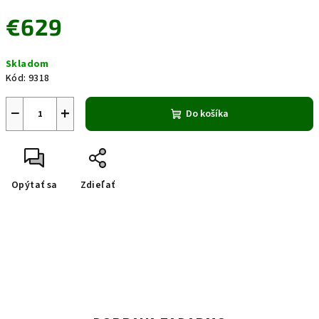
€629
Jednotková
Skladom
cena:
Kód:
9318
−
+
Do košíka
Opýtať sa
Zdieľať