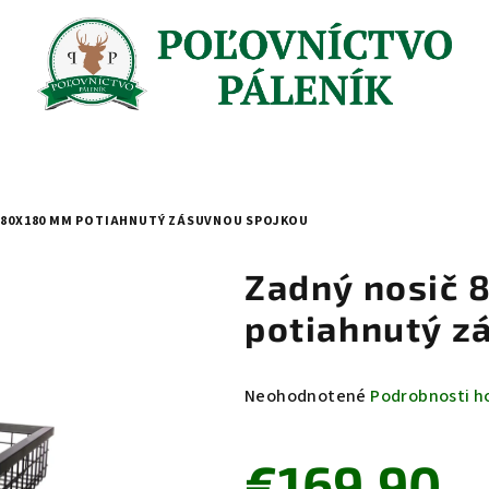
580X180 MM POTIAHNUTÝ ZÁSUVNOU SPOJKOU
Zadný nosič
potiahnutý z
Priemerné
Neohodnotené
Podrobnosti h
hodnotenie
produktu
€169,90
je