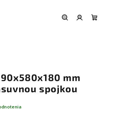
Hľadať
Prihlásenie
Nákupný
košík
 890x580x180 mm
ásuvnou spojkou
odnotenia