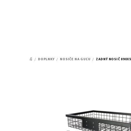
Prejsť
na
obsah
/
DOPLNKY
/
NOSIČE NA GUĽU
/
ZADNÝ NOSIČ 890X
DOMOV