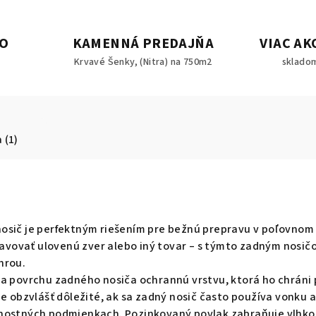
MO
KAMENNÁ PREDAJŇA
VIAC AK
Krvavé Šenky, (Nitra) na 750m2
skladom
 (1)
osič je perfektným riešením pre bežnú prepravu v poľovnom
ravovať ulovenú zver alebo iný tovar – s týmto zadným nosič
hrou.
na povrchu zadného nosiča ochrannú vrstvu, ktorá ho chráni
je obzvlášť dôležité, ak sa zadný nosič často používa vonku 
rnostných podmienkach.
Pozinkovaný povlak zabraňuje vlhkos