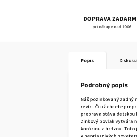
DOPRAVA ZADAR
pri nákupe nad 100€
Popis
Diskusia
Podrobný popis
Náš pozinkovaný zadný n
revíri.
Či už chcete prep
preprava stáva detskou 
Zinkový povlak vytvára 
koróziou a hrdzou.
Toto 
v nepriaznivých povete