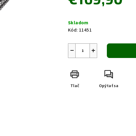
0,0
z
Jednotková
5
cena:
Skladom
hviezdičiek.
Kód:
11451
−
+
Tlač
Opýtať sa