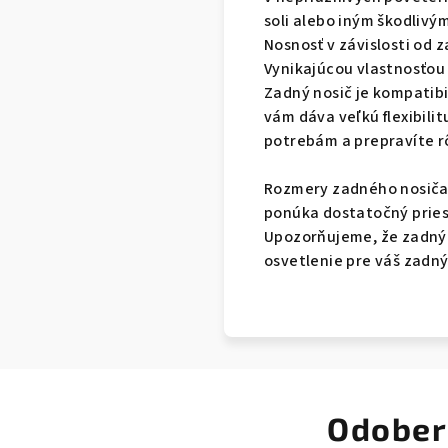
soli alebo iným škodliv
Nosnosť v závislosti od z
Vynikajúcou vlastnosťou
Zadný nosič je kompatib
vám dáva veľkú flexibilit
potrebám a prepravíte r
Rozmery zadného nosiča 
ponúka dostatočný pries
Upozorňujeme, že zadný 
osvetlenie pre váš zadn
Odober