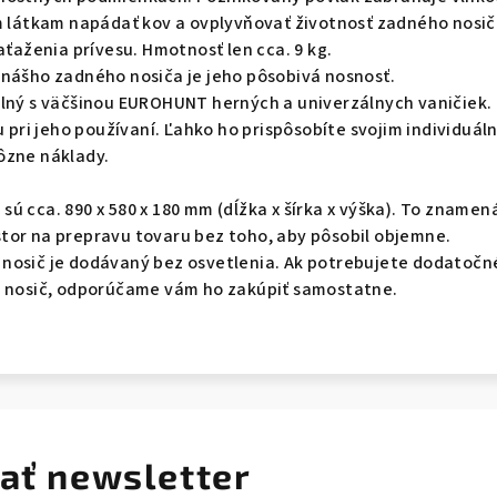
ým látkam napádať kov a ovplyvňovať životnosť zadného nosič
aťaženia prívesu.
Hmotnosť len cca.
9 kg.
 nášho zadného nosiča je jeho pôsobivá nosnosť.
ilný s väčšinou EUROHUNT herných a univerzálnych vaničiek.
u pri jeho používaní.
Ľahko ho prispôsobíte svojim individuál
ôzne náklady.
sú cca.
890 x 580 x 180 mm (dĺžka x šírka x výška).
To znamená
tor na prepravu tovaru bez toho, aby pôsobil objemne.
nosič je dodávaný bez osvetlenia.
Ak potrebujete dodatočn
ý nosič, odporúčame vám ho zakúpiť samostatne.
ať newsletter