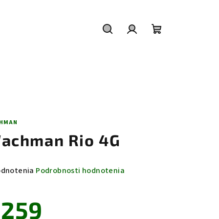
Hľadať
Prihlásenie
Nákupný
košík
HMAN
achman Rio 4G
emerné
odnotenia
Podrobnosti hodnotenia
notenie
duktu
259