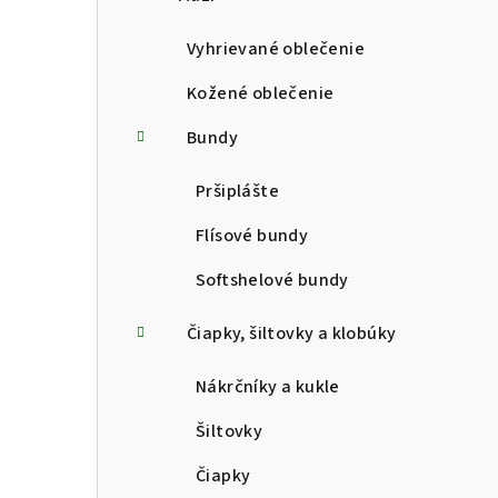
p
a
Vyhrievané oblečenie
n
Kožené oblečenie
e
Bundy
l
Pršiplášte
Flísové bundy
Softshelové bundy
Čiapky, šiltovky a klobúky
Nákrčníky a kukle
Šiltovky
Čiapky