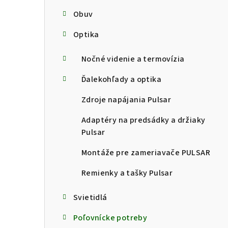
Obuv
Optika
Nočné videnie a termovízia
Ďalekohľady a optika
Zdroje napájania Pulsar
Adaptéry na predsádky a držiaky
Pulsar
Montáže pre zameriavače PULSAR
Remienky a tašky Pulsar
Svietidlá
Poľovnícke potreby