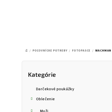
Prejsť
na
obsah
/
POĽOVNÍCKE POTREBY
/
FOTOPASCE
/
WACHMAN 
DOMOV
B
o
Kategórie
Preskočiť
kategórie
č
Darčekové poukážky
n
Oblečenie
ý
Muži