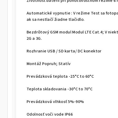
Životnosť batérií pri pohotovostnom režime 6 
Automatické vypnutie : V režime Test sa foto
ak sa nestlačí žiadne tlačidlo.
Bezdrôtový GSM modul Modul LTE Cat.4; V niek
2G a 3G.
Rozhranie USB / SD karta/ DC konektor
Montáž Popruh; Statív
Prevádzková teplota -25°C to 60°C
Teplota skladovania -30°C to 70°C
Prevádzková vlhkosť 5%-90%
Odolnosť voči vode IP66