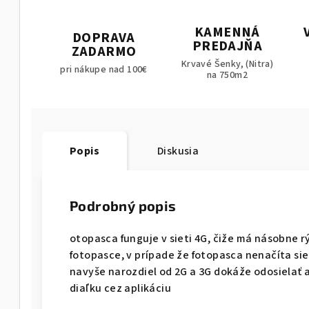
KAMENNÁ
DOPRAVA
PREDAJŇA
ZADARMO
Krvavé Šenky, (Nitra)
pri nákupe nad 100€
na 750m2
Popis
Diskusia
Podrobný popis
otopasca funguje v sieti 4G, čiže má násobne r
fotopasce, v prípade že fotopasca nenačíta sieť
navyše narozdiel od 2G a 3G dokáže odosielať 
diaľku cez aplikáciu