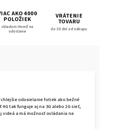
VIAC AKO 4000
VRÁTENIE
POLOŽIEK
TOVARU
skladom ihneď na
do 30 dní od nákupu
odoslanie
ýchlejšie odosielanie fotiek ako bežné
 4G tak funguje aj na 3G alebo 2G sieť,
aj videá a má možnosť ovládania na