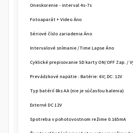
Oneskorenie - interval 4s-7s
Fotoaparát + Video Áno
Sériové číslo zariadenia Áno
Intervalové snímanie /Time Lapse Áno
Cyklické prepisovanie SD karty ON/OFF Zap. / V
Prevádzkové napätie : Batérie: 6V; DC: 12V
Typ batérií 8ks AA (nie je súčasťou balenia)
Externé DC 12V
Spotreba v pohotovostnom režime 0.165mA