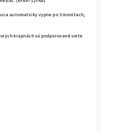
mesiac. (6×AA~12×AA)
pasca automaticky vypne po 3 minútach,
torých krajinách sú podporované siete