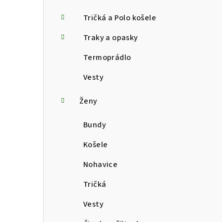
Tričká a Polo košele
Traky a opasky
Termoprádlo
Vesty
Ženy
Bundy
Košele
Nohavice
Tričká
Vesty