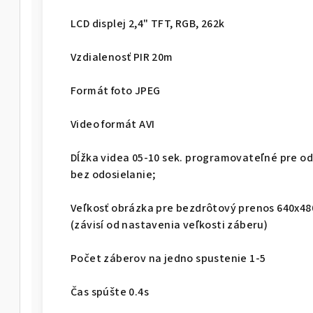
LCD displej 2,4" TFT, RGB, 262k
Vzdialenosť PIR 20m
Formát foto JPEG
Video formát AVI
Dĺžka videa 05-10 sek. programovateľné pre od
bez odosielanie;
Veľkosť obrázka pre bezdrôtový prenos 640x480
(závisí od nastavenia veľkosti záberu)
Počet záberov na jedno spustenie 1-5
Čas spúšte 0.4s