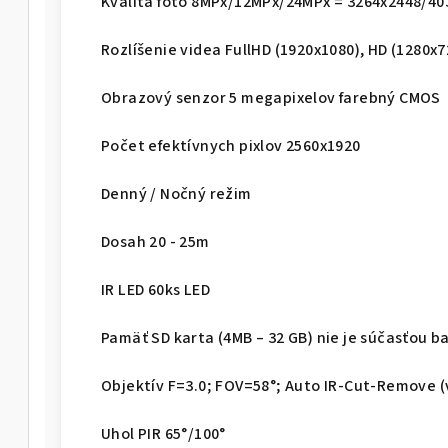
Kvalita foto 8MPx/12MPx/24MPx = 3264x2448/4
Rozlíšenie videa FullHD (1920x1080), HD (1280x7
Obrazový senzor 5 megapixelov farebný CMOS
Počet efektívnych pixlov 2560x1920
Denný / Nočný režim
Dosah 20 - 25m
IR LED 60ks LED
Pamäť SD karta (4MB – 32 GB) nie je súčasťou b
Objektív F=3.0; FOV=58°; Auto IR-Cut-Remove (
Uhol PIR 65°/100°