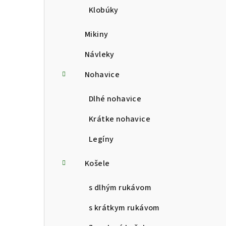
Klobúky
Mikiny
Návleky
Nohavice
Dlhé nohavice
Krátke nohavice
Legíny
Košele
s dlhým rukávom
s krátkym rukávom