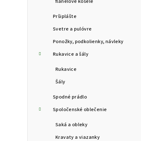
flanelové košele
Pršiplášte
Svetre a pulóvre
Ponožky, podkolienky, návleky
Rukavice a šály
Rukavice
Šály
Spodné prádlo
Spoločenské oblečenie
Saká a obleky
Kravaty a viazanky