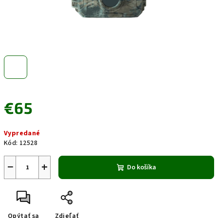
€65
Jednotková
Vypredané
cena:
Kód:
12528
−
+
Do košíka
Opýtať sa
Zdieľať