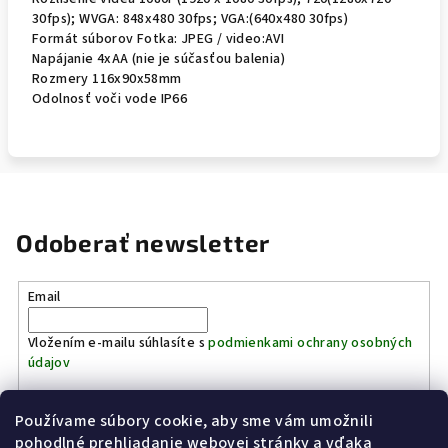
30fps); WVGA: 848x480 30fps; VGA:(640x480 30fps)
Formát súborov Fotka: JPEG / video:AVI
Napájanie 4xAA (nie je súčasťou balenia)
Rozmery 116x90x58mm
Odolnosť voči vode IP66
Odoberať newsletter
Email
Vložením e-mailu súhlasíte s
podmienkami ochrany osobných
údajov
Používame súbory cookie, aby sme vám umožnili
Prihlásiť sa
pohodlné prehliadanie webovej stránky a vďaka