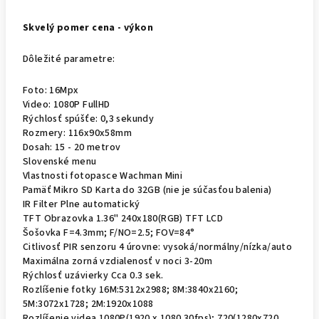
Skvelý pomer cena - výkon
Dôležité parametre:
Foto: 16Mpx
Video: 1080P FullHD
Rýchlosť spúšťe: 0,3 sekundy
Rozmery: 116x90x58mm
Dosah: 15 - 20 metrov
Slovenské menu
Vlastnosti fotopasce Wachman Mini
Pamäť Mikro SD Karta do 32GB (nie je súčasťou balenia)
IR Filter Plne automatický
TFT Obrazovka 1.36" 240x180(RGB) TFT LCD
Šošovka F=4.3mm; F/NO=2.5; FOV=84°
Citlivosť PIR senzoru 4 úrovne: vysoká/normálny/nízka/auto
Maximálna zorná vzdialenosť v noci 3-20m
Rýchlosť uzávierky Cca 0.3 sek.
Rozlíšenie fotky 16M:5312x2988; 8M:3840x2160;
5M:3072x1728; 2M:1920x1088
Rozlíšenie videa 1080P(1920 x 1080 30fps); 720(1280x720