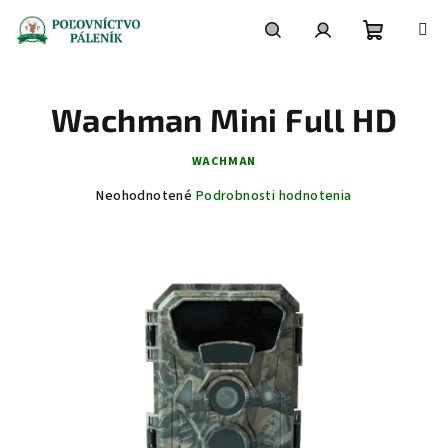
Prejsť
na
obsah
Nákupn
Hľadať
Prihlásenie
Wachman Mini Full HD
košík
WACHMAN
Priemerné
Neohodnotené
Podrobnosti hodnotenia
hodnotenie
produktu
je
0,0
z
5
hviezdičiek.