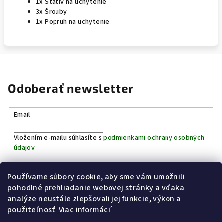
1x Statív na uchytenie
3x Šrouby
1x Popruh na uchytenie
Odoberať newsletter
Email
Vložením e-mailu súhlasíte s
podmienkami ochrany osobných
údajov
Používame súbory cookie, aby sme vám umožnili
Prihlásiť sa
pohodlné prehliadanie webovej stránky a vďaka
analýze neustále zlepšovali jej funkcie, výkon a
Z
použiteľnosť.
Viac informácií
Kinostrelnica Páleník
KiWWWi.sk
á