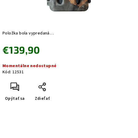
Položka bola vypredaná…
€139,90
Jednotková
Momentálne nedostupné
cena:
Kód:
12531
Opýtať sa
Zdieľať