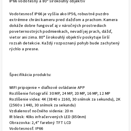
IP66 vodotesný a 80° širokouhlý objektív
Vodotesnosť IP66 je vyššia ako IP56, robustné puzdro
extrémne chráni kameru pred dažďom a prachom. Kamera
dokáže dobre fungovať aj v náročných prostrediach
poveternostných podmienkach, nevadí jej prach, dážď,
vietor ani zima. 80° širokouhlý objektív poskytuje širší
rozsah detekcie. Každý rozpoznaný pohyb bude zachytený
rýchlo a presne.
Špecifikácia produktu:
WIFI pripojenie + diaľkové ovládanie APP
Rozlíšenie fotografií: 30 MP, 24 MP, 20 MP, 16 MP, 12 MP
Rozlíšenie videa: 4K (3840 x 2160, 30 snímok za sekundu), 2K
(2560 x 1440, 30 snímok za sekundu)
Vzdialenosť nočného videnia: 20 m
IR blesk: 40ks infračervených LED (850nm)
Obrazovka: 2,4" farebný TFT LCD
Vodotesnosť: IP66