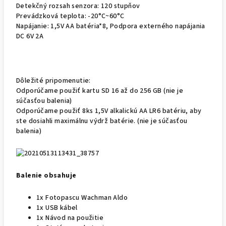
Detekčný rozsah senzora: 120 stupňov
Prevádzková teplota: -20°C~60°C
Napájanie: 1,5V AA batéria*8, Podpora externého napájania
DC 6V 2A
Dôležité pripomenutie:
Odporúčame použiť kartu SD 16 až do 256 GB (nie je
súčasťou balenia)
Odporúčame použiť 8ks 1,5V alkalickú AA LR6 batériu, aby
ste dosiahli maximálnu výdrž batérie. (nie je súčasťou
balenia)
Balenie obsahuje
1x Fotopascu Wachman Aldo
1x USB kábel
1x Návod na použitie