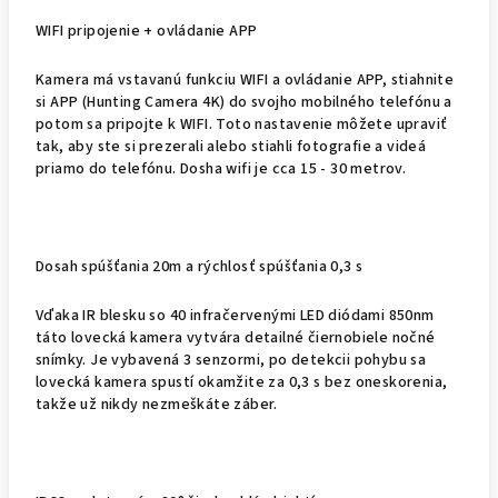
WIFI pripojenie + ovládanie APP
Kamera má vstavanú funkciu WIFI a ovládanie APP, stiahnite
si APP (Hunting Camera 4K) do svojho mobilného telefónu a
potom sa pripojte k WIFI. Toto nastavenie môžete upraviť
tak, aby ste si prezerali alebo stiahli fotografie a videá
priamo do telefónu. Dosha wifi je cca 15 - 30 metrov.
Dosah spúšťania 20m a rýchlosť spúšťania 0,3 s
Vďaka IR blesku so 40 infračervenými LED diódami 850nm
táto lovecká kamera vytvára detailné čiernobiele nočné
snímky. Je vybavená 3 senzormi, po detekcii pohybu sa
lovecká kamera spustí okamžite za 0,3 s bez oneskorenia,
takže už nikdy nezmeškáte záber.