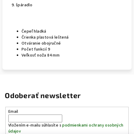
9. špáradlo
Čepeľ hladká
Črienka plastová leštená
Otváranie obojručné
Počet funkcií 9
Veľkosť noža 84 mm
Odoberať newsletter
Email
Vložením e-mailu súhlasíte s
podmienkami ochrany osobných
údajov