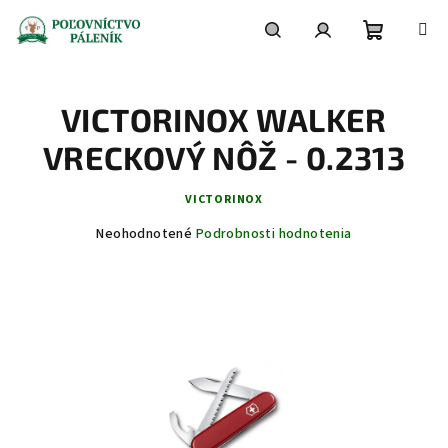
Prejsť
na
obsah
Nákupn
Hľadať
Prihlásenie
VICTORINOX WALKER
košík
VRECKOVÝ NÔŽ - 0.2313
VICTORINOX
Priemerné
Neohodnotené
Podrobnosti hodnotenia
hodnotenie
produktu
je
0,0
z
5
hviezdičiek.