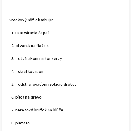
Vreckový nôž obsahuje:
1. uzatváracia čepeľ
2. otvárak na fľaše s
3. - otvárakom na konzervy
4. - skrutkovačom
5. - odstraňovačom izolácie drôtov
6. pílka na drevo
7. nerezový krúžok na kľúče
8. pinzeta