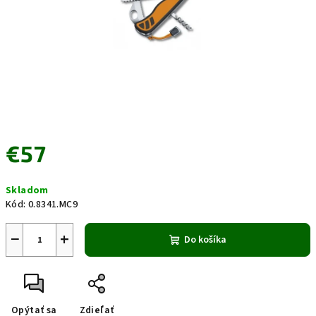
€57
Jednotková
Skladom
cena:
Kód:
0.8341.MC9
−
+
Do košíka
Opýtať sa
Zdieľať