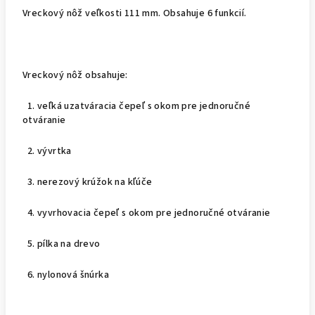
Vreckový nôž veľkosti 111 mm. Obsahuje 6 funkcií.
Vreckový nôž obsahuje:
1. veľká uzatváracia čepeľ s okom pre jednoručné
otváranie
2. vývrtka
3. nerezový krúžok na kľúče
4. vyvrhovacia čepeľ s okom pre jednoručné otváranie
5. pílka na drevo
6. nylonová šnúrka