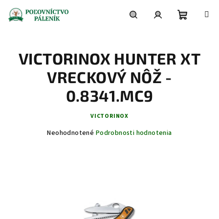
Prejsť
na
obsah
Nákupn
Hľadať
Prihlásenie
VICTORINOX HUNTER XT
košík
VRECKOVÝ NÔŽ -
0.8341.MC9
VICTORINOX
Priemerné
Neohodnotené
Podrobnosti hodnotenia
hodnotenie
produktu
je
0,0
z
5
hviezdičiek.