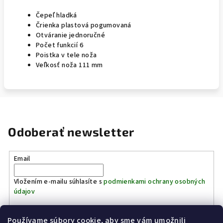
Čepeľ hladká
Črienka plastová pogumovaná
Otváranie jednoručné
Počet funkcií 6
Poistka v tele noža
Veľkosť noža 111 mm
Odoberať newsletter
Email
Vložením e-mailu súhlasíte s
podmienkami ochrany osobných
údajov
Používame súbory cookie, aby sme vám umožnili
Prihlásiť sa