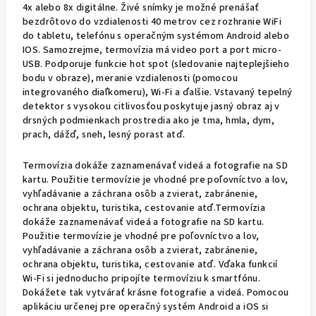
4x alebo 8x digitálne. Živé snímky je možné prenášať
bezdrôtovo do vzdialenosti 40 metrov cez rozhranie WiFi
do tabletu, telefónu s operačným systémom Android alebo
IOS. Samozrejme, termovízia má video port a port micro-
USB. Podporuje funkcie hot spot (sledovanie najteplejšieho
bodu v obraze), meranie vzdialenosti (pomocou
integrovaného diaľkomeru), Wi-Fi a ďalšie. Vstavaný tepelný
detektor s vysokou citlivosťou poskytuje jasný obraz aj v
drsných podmienkach prostredia ako je tma, hmla, dym,
prach, dážď, sneh, lesný porast atď.
Termovízia dokáže zaznamenávať videá a fotografie na SD
kartu. Použitie termovízie je vhodné pre poľovníctvo a lov,
vyhľadávanie a záchrana osôb a zvierat, zabránenie,
ochrana objektu, turistika, cestovanie atď.Termovízia
dokáže zaznamenávať videá a fotografie na SD kartu.
Použitie termovízie je vhodné pre poľovníctvo a lov,
vyhľadávanie a záchrana osôb a zvierat, zabránenie,
ochrana objektu, turistika, cestovanie atď. Vďaka funkcií
Wi-Fi si jednoducho pripojíte termovíziu k smartfónu.
Dokážete tak vytvárať krásne fotografie a videá. Pomocou
aplikáciu určenej pre operačný systém Android a iOS si