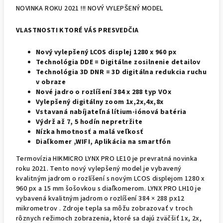
NOVINKA ROKU 2021 !!! NOVÝ VYLEPŠENÝ MODEL
VLASTNOSTI KTORÉ VÁS PRESVEDČIA
Nový vylepšený LCOS displej 1280 x 960 px
Technológia DDE = Digitálne zosilnenie detailov
Technológia 3D DNR = 3D digitálna redukcia ruchu
v obraze
Nové jadro o rozlíšení 384 x 288 typ VOx
Vylepšený digitálny zoom 1x,2x,4x,8x
Vstavaná nabíjateľná lítium-iónová batéria
Výdrž až 7, 5 hodín nepretržite
Nízka hmotnosť a malá veľkosť
Diaľkomer ,WIFI, Aplikácia na smartfón
Termovízia HIKMICRO LYNX PRO LE10 je prevratná novinka
roku 2021. Tento nový vylepšený model je vybavený
kvalitným jadrom o rozlíšení s novým LCOS displejom 1280 x
960 px a 15 mm šošovkou s diaľkomerom. LYNX PRO LH10 je
vybavená kvalitným jadrom o rozlíšení 384 × 288 px12
mikrometrov . Zdroje tepla sa môžu zobrazovať v troch
rôznych režimoch zobrazenia, ktoré sa dajú zväčšiť 1x, 2x,