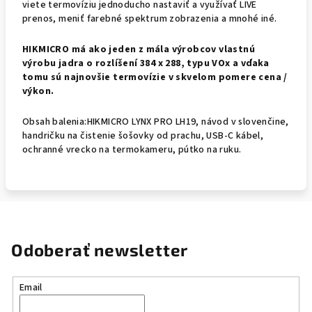
viete termovíziu jednoducho nastaviť a využívať LIVE
prenos, meniť farebné spektrum zobrazenia a mnohé iné.
HIKMICRO má ako jeden z mála výrobcov vlastnú
výrobu jadra o rozlíšení 384 x 288, typu VOx a vďaka
tomu sú najnovšie termovízie v skvelom pomere cena /
výkon.
Obsah balenia:HIKMICRO LYNX PRO LH19, návod v slovenčine,
handričku na čistenie šošovky od prachu, USB-C kábel,
ochranné vrecko na termokameru, pútko na ruku.
Odoberať newsletter
Email