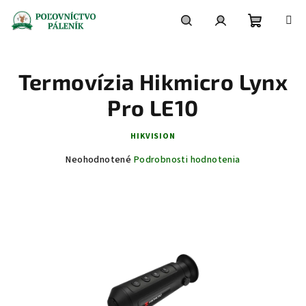
Prejsť
na
obsah
Nákupn
Hľadať
Prihlásenie
Termovízia Hikmicro Lynx
košík
Pro LE10
HIKVISION
Priemerné
Neohodnotené
Podrobnosti hodnotenia
hodnotenie
produktu
je
0,0
z
5
hviezdičiek.