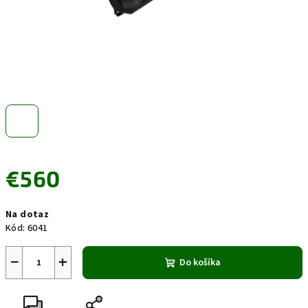
€560
Jednotková
Na dotaz
cena:
Kód:
6041
−
+
Do košíka