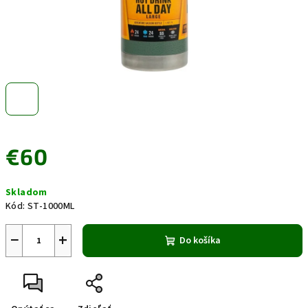
€60
Jednotková
Skladom
cena:
Kód:
ST-1000ML
−
+
Do košíka