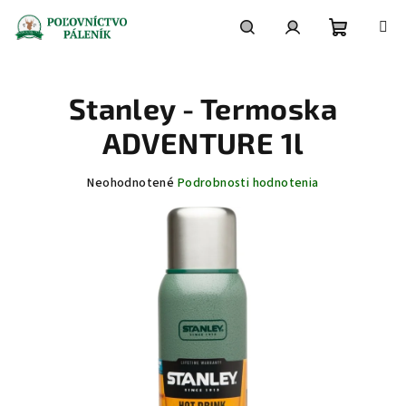
Prejsť
na
obsah
Nákupn
Hľadať
Prihlásenie
Stanley - Termoska
košík
ADVENTURE 1l
Priemerné
Neohodnotené
Podrobnosti hodnotenia
hodnotenie
produktu
je
0,0
z
5
hviezdičiek.