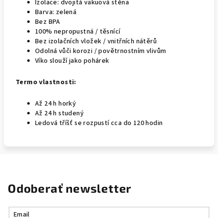
Izolace: dvojitá vakuová stěna
Barva: zelená
Bez BPA
100% nepropustná / těsnící
Bez izolačních vložek / vnitřních nátěrů
Odolná vůči korozi / povětrnostním vlivům
Víko slouží jako pohárek
Termo vlastnosti:
Až 24 h horký
Až 24 h studený
Ledová tříšť se rozpustí cca do 120 hodin
Odoberať newsletter
Email