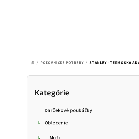
Prejsť
na
obsah
/
POĽOVNÍCKE POTREBY
/
STANLEY - TERMOSKA AD
DOMOV
B
o
Kategórie
Preskočiť
kategórie
č
Darčekové poukážky
n
Oblečenie
ý
Muži