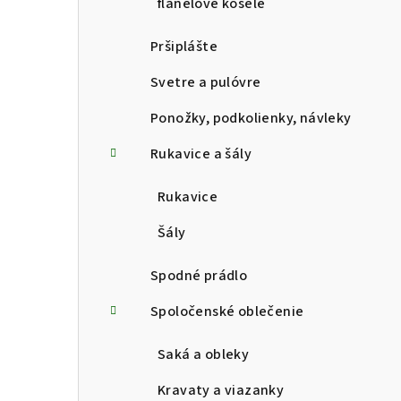
flanelové košele
Pršiplášte
Svetre a pulóvre
Ponožky, podkolienky, návleky
Rukavice a šály
Rukavice
Šály
Spodné prádlo
Spoločenské oblečenie
Saká a obleky
Kravaty a viazanky