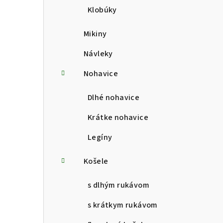
Klobúky
Mikiny
Návleky
Nohavice
Dlhé nohavice
Krátke nohavice
Legíny
Košele
s dlhým rukávom
s krátkym rukávom