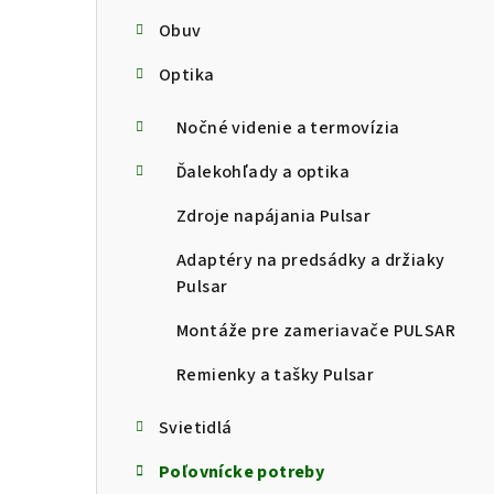
Obuv
Optika
Nočné videnie a termovízia
Ďalekohľady a optika
Zdroje napájania Pulsar
Adaptéry na predsádky a držiaky
Pulsar
Montáže pre zameriavače PULSAR
Remienky a tašky Pulsar
Svietidlá
Poľovnícke potreby