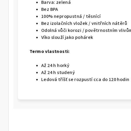
Barva: zelená
Bez BPA
100% nepropustná / těsnící
Bez izolačních vložek / vnitřních nátěrů
Odolná vůči korozi / povětrnostním vlivů
Víko slouží jako pohárek
Termo vlastnosti:
Až 24 h horký
Až 24 h studený
Ledová tříšť se rozpustí cca do 120 hodin