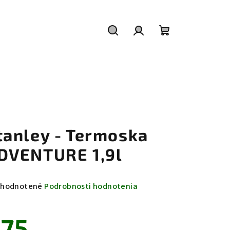
Hľadať
Prihlásenie
Nákupný
košík
tanley - Termoska
DVENTURE 1,9l
emerné
hodnotené
Podrobnosti hodnotenia
notenie
duktu
75