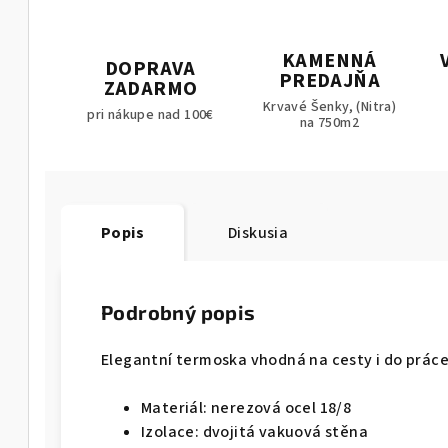
KAMENNÁ
DOPRAVA
PREDAJŇA
ZADARMO
Krvavé Šenky, (Nitra)
pri nákupe nad 100€
na 750m2
Popis
Diskusia
Podrobný popis
Elegantní termoska vhodná na cesty i do práce 
Materiál: nerezová ocel 18/8
Izolace: dvojitá vakuová stěna