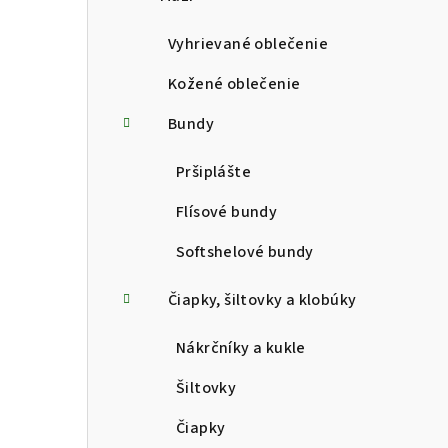
p
a
Vyhrievané oblečenie
n
Kožené oblečenie
e
Bundy
l
Pršiplášte
Flísové bundy
Softshelové bundy
Čiapky, šiltovky a klobúky
Nákrčníky a kukle
Šiltovky
Čiapky