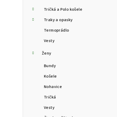
Tričká a Polo košele
Traky a opasky
Termoprádlo
Vesty
Ženy
Bundy
Košele
Nohavice
Tričká
Vesty