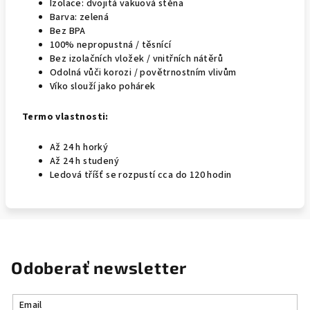
Izolace: dvojitá vakuová stěna
Barva: zelená
Bez BPA
100% nepropustná / těsnící
Bez izolačních vložek / vnitřních nátěrů
Odolná vůči korozi / povětrnostním vlivům
Víko slouží jako pohárek
Termo vlastnosti:
Až 24 h horký
Až 24 h studený
Ledová tříšť se rozpustí cca do 120 hodin
Odoberať newsletter
Email