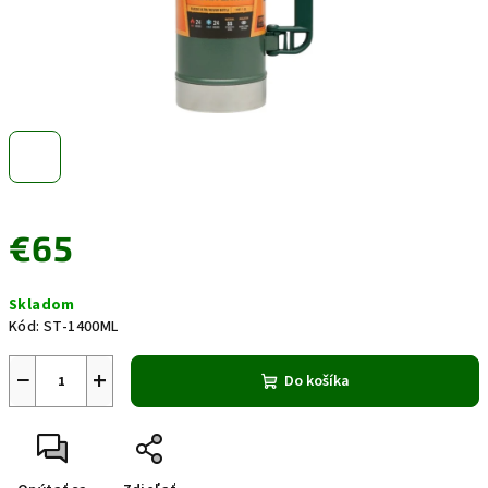
€65
Jednotková
Skladom
cena:
Kód:
ST-1400ML
−
+
Do košíka