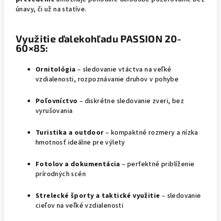
únavy, či už na statíve.
Využitie ďalekohľadu PASSION 20-
60×85:
Ornitológia
– sledovanie vtáctva na veľké
vzdialenosti, rozpoznávanie druhov v pohybe
Poľovníctvo
– diskrétne sledovanie zveri, bez
vyrušovania
Turistika a outdoor
– kompaktné rozmery a nízka
hmotnosť ideálne pre výlety
Fotolov a dokumentácia
– perfektné priblíženie
prírodných scén
Strelecké športy a taktické využitie
– sledovanie
cieľov na veľké vzdialenosti