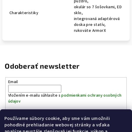
puzdro,
okulár so 7 šošovkami, ED
Charakteristiky
sklo,
integrovaná adaptérová
doska pre statív,
rukoväte ArmorX
Odoberať newsletter
Email
Vložením e-mailu súhlasíte s
podmienkami ochrany osobných
údajov
Používame súbory cookie, aby sme vám umožnili
Prihlásiť sa
pohodlné prehliadanie webovej stránky a vďaka
analýze neustále zlepšovali jej funkcie, výkon a