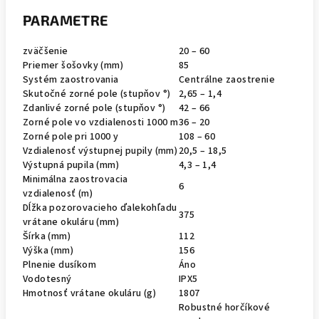
PARAMETRE
zväčšenie
20 – 60
Priemer šošovky (mm)
85
Systém zaostrovania
Centrálne zaostrenie
Skutočné zorné pole (stupňov °)
2,65 – 1,4
Zdanlivé zorné pole (stupňov °)
42 – 66
Zorné pole vo vzdialenosti 1000 m
36 – 20
Zorné pole pri 1000 y
108 – 60
Vzdialenosť výstupnej pupily (mm)
20,5 – 18,5
Výstupná pupila (mm)
4,3 – 1,4
Minimálna zaostrovacia
6
vzdialenosť (m)
Dĺžka pozorovacieho ďalekohľadu
375
vrátane okuláru (mm)
Šírka (mm)
112
Výška (mm)
156
Plnenie dusíkom
Áno
Vodotesný
IPX5
Hmotnosť vrátane okuláru (g)
1807
Robustné horčíkové