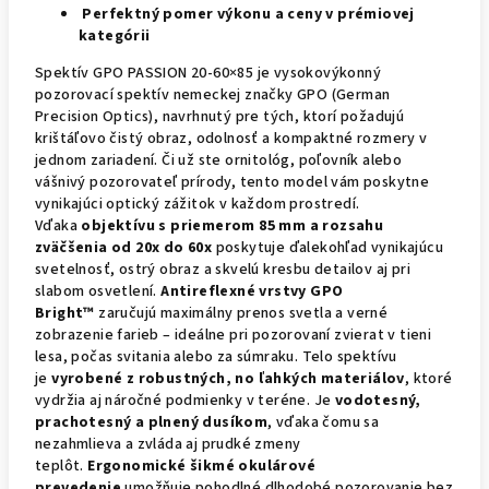
Perfektný pomer výkonu a ceny v prémiovej
kategórii
Spektív GPO PASSION 20-60×85 je vysokovýkonný
pozorovací spektív nemeckej značky GPO (German
Precision Optics), navrhnutý pre tých, ktorí požadujú
krištáľovo čistý obraz, odolnosť a kompaktné rozmery v
jednom zariadení. Či už ste ornitológ, poľovník alebo
vášnivý pozorovateľ prírody, tento model vám poskytne
vynikajúci optický zážitok v každom prostredí.
Vďaka
objektívu s priemerom 85 mm a rozsahu
zväčšenia od 20x do 60x
poskytuje ďalekohľad vynikajúcu
svetelnosť, ostrý obraz a skvelú kresbu detailov aj pri
slabom osvetlení.
Antireflexné vrstvy GPO
Bright™
zaručujú maximálny prenos svetla a verné
zobrazenie farieb – ideálne pri pozorovaní zvierat v tieni
lesa, počas svitania alebo za súmraku. Telo spektívu
je
vyrobené z robustných, no ľahkých materiálov
, ktoré
vydržia aj náročné podmienky v teréne. Je
vodotesný,
prachotesný a plnený dusíkom
, vďaka čomu sa
nezahmlieva a zvláda aj prudké zmeny
teplôt.
Ergonomické šikmé okulárové
prevedenie
umožňuje pohodlné dlhodobé pozorovanie bez