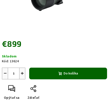
€899
Jednotková
Skladom
cena:
Kód:
13624
−
+
Do košíka
Opýtať sa
Zdieľať