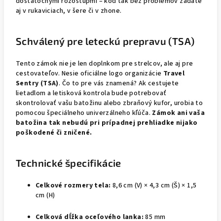
dostatočnými rozostupmi – kód tak bez problémov zadáte
aj v rukaviciach, v šere či v zhone.
Schválený pre leteckú prepravu (TSA)
Tento zámok nie je len doplnkom pre strelcov, ale aj pre
cestovateľov. Nesie oficiálne logo organizácie
Travel
Sentry (TSA)
. Čo to pre vás znamená? Ak cestujete
lietadlom a letisková kontrola bude potrebovať
skontrolovať vašu batožinu alebo zbraňový kufor, urobia to
pomocou špeciálneho univerzálneho kľúča.
Zámok ani vaša
batožina tak nebudú pri prípadnej prehliadke nijako
poškodené či zničené.
Technické špecifikácie
Celkové rozmery tela:
8,6 cm (V) × 4,3 cm (Š) × 1,5
cm (H)
Celková dĺžka oceľového lanka:
85 mm