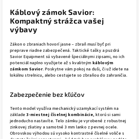
Káblový zámok Savior:
Kompaktný strážca vašej
výbavy
Zákon o zbraniach hovorí jasne – zbraň musí byť pri
preprave riadne zabezpečená. Taktické tašky a puzdrá
Savior Equipment sú vybavené špeciálnymi zipsami, no ich
potenciál naplno využijete až s kvalitným
káblovým
zámkom Savior
. Poskytne vám pokoj na duši, či už idete na
lokálnu strelnicu, alebo cestujete so zbraňou do zahraničia.
Zabezpečenie bez kľúčov
Tento model využíva mechanický uzamykací systém na
základe
3-miestnej číselnej kombinácie
, ktorú si sami
jednoducho nastavíte. Telo zámku je vyrobené z robustnej
zinkovej zliatiny a samotné 3 mm lanko z pevnej ocele.
Obrovskou výhodou sú vysoko kontrastné číselné voliče s