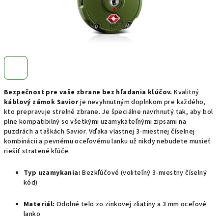
Bezpečnosť pre vaše zbrane bez hľadania kľúčov.
Kvalitný
káblový zámok Savior
je nevyhnutným doplnkom pre každého,
kto prepravuje strelné zbrane. Je špeciálne navrhnutý tak, aby bol
plne kompatibilný so všetkými uzamykateľnými zipsami na
puzdrách a taškách Savior. Vďaka vlastnej 3-miestnej číselnej
kombinácii a pevnému oceľovému lanku už nikdy nebudete musieť
riešiť stratené kľúče.
Typ uzamykania:
Bezkľúčové (voliteľný 3-miestny číselný
kód)
Materiál:
Odolné telo zo zinkovej zliatiny a 3 mm oceľové
lanko