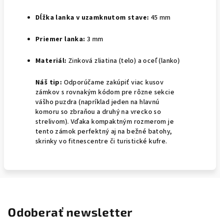
Dĺžka lanka v uzamknutom stave:
45 mm
Priemer lanka:
3 mm
Materiál:
Zinková zliatina (telo) a oceľ (lanko)
Náš tip:
Odporúčame zakúpiť viac kusov
zámkov s rovnakým kódom pre rôzne sekcie
vášho puzdra (napríklad jeden na hlavnú
komoru so zbraňou a druhý na vrecko so
strelivom). Vďaka kompaktným rozmerom je
tento zámok perfektný aj na bežné batohy,
skrinky vo fitnescentre či turistické kufre.
Odoberať newsletter