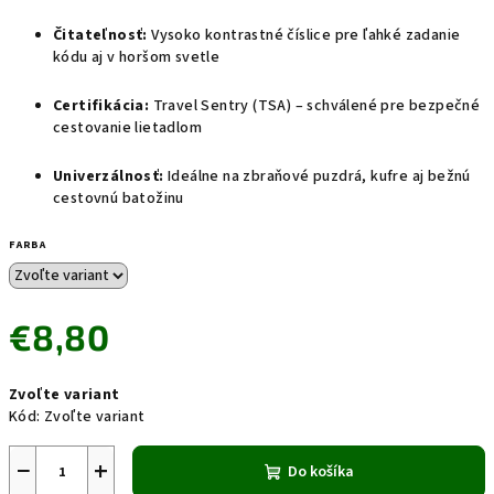
Čitateľnosť:
Vysoko kontrastné číslice pre ľahké zadanie
kódu aj v horšom svetle
Certifikácia:
Travel Sentry (TSA) – schválené pre bezpečné
cestovanie lietadlom
Univerzálnosť:
Ideálne na zbraňové puzdrá, kufre aj bežnú
cestovnú batožinu
FARBA
€8,80
Jednotková
Zvoľte variant
cena:
Kód:
Zvoľte variant
−
+
Do košíka